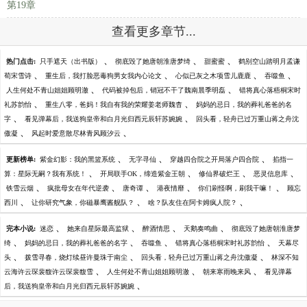
第19章
查看更多章节...
、
、
、
热门点击:
只手遮天（出书版）
彻底毁了她唐朝淮唐梦绮
甜蜜蜜
鹤别空山踏明月孟谦
、
、
、
、
荀宋雪诗
重生后，我打脸恶毒狗男女我内心论文
心似已灰之木项雪儿鹿鹿
吞噬鱼
、
、
人生何处不青山姐姐顾明澈
代码被掉包后，销冠不干了魏南晨季明磊
错将真心落梧桐宋时
、
、
礼苏韵怡
重生八零，爸妈！我自有我的荣耀姜老师魏杳
妈妈的忌日，我的葬礼爸爸的名
、
、
字
看见弹幕后，我送狗皇帝和白月光归西元辰轩苏婉婉
回头看，轻舟已过万重山蒋之舟沈
、
、
傲凝
风起时爱意散尽林青风顾汐云
、
、
、
更新榜单:
紫金幻影：我的黑篮系统
无字寻仙
穿越四合院之开局落户四合院
掐指一
、
、
、
、
算：星际无嗣？我有系统！
开局联手OK，缔造紫金王朝
修仙界破烂王
恶灵信息库
、
、
、
、
、
铁雪云烟
疯批母女在年代逆袭
唐奇谭
港夜情靡
你们刷怪啊，刷我干嘛！
顾忘
、
、
、
西川
让你研究气象，你磁暴鹰酱舰队？
啥？队友住在阿卡姆疯人院？
、
、
、
、
完本小说:
迷恋
她来自星际最高监狱
醉酒情思
天鹅奏鸣曲
彻底毁了她唐朝淮唐梦
、
、
、
、
绮
妈妈的忌日，我的葬礼爸爸的名字
吞噬鱼
错将真心落梧桐宋时礼苏韵怡
天幕尽
、
、
、
头
拨雪寻春，烧灯续昼许曼珠于南尘
回头看，轻舟已过万重山蒋之舟沈傲凝
林深不知
、
、
、
云海许云琛裴馥许云琛裴馥雪
人生何处不青山姐姐顾明澈
朝来寒雨晚来风
看见弹幕
、
后，我送狗皇帝和白月光归西元辰轩苏婉婉