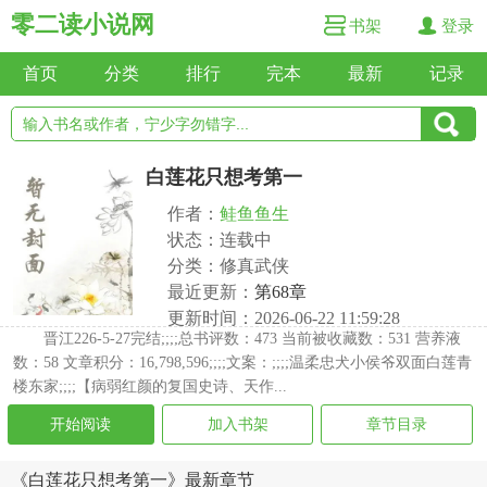
零二读小说网
书架
登录
首页
分类
排行
完本
最新
记录
白莲花只想考第一
作者：
鲑鱼鱼生
状态：连载中
分类：修真武侠
最近更新：
第68章
更新时间：2026-06-22 11:59:28
晋江226-5-27完结;;;;总书评数：473 当前被收藏数：531 营养液
数：58 文章积分：16,798,596;;;;文案：;;;;温柔忠犬小侯爷双面白莲青
楼东家;;;;【病弱红颜的复国史诗、天作...
开始阅读
加入书架
章节目录
《白莲花只想考第一》最新章节