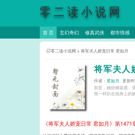
零二读小说网
首 页
玄幻奇幻
修真武侠
都市情感
零二读小说网
>
将军夫人娇宠日常 君如月
将军夫人
作者：
君如月
更新时间
前世，她骄横跋扈，
熊一样扒在他身上的她，
《将军夫人娇宠日常 君如月》第1471