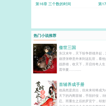
第16章 三个数的时间
第1
热门小说推荐
傲世三国
东汉末年，天下纷争群雄并起，
崩溃张铮意外来到这乱世，看他
战群雄，收天下，开启传奇人生
震华夏……......
首辅养成手册
他虽然是庶出，但未来却将成为
天下的内阁首辅，手段奸佞，冷
忍。而重生之后的罗宜宁，却发