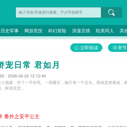
历史军事
网游竞技
科幻冒险
浪漫言情
耽美同人
其
立即阅读
章节
娇宠日常 君如月
：2026-06-22 12:12:40
受人挑拨，作了一手好死。一朝重生，她只有一个念头。那就是抓紧他，
眸底笑意...
章 番外之安平公主