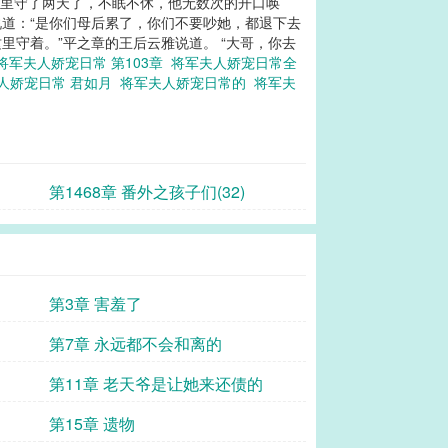
这里守了两天了，不眠不休，他无数次的开口唤
说道：“是你们母后累了，你们不要吵她，都退下去
这里守着。”平之章的王后云雅说道。 “大哥，你去
将军夫人娇宠日常 第103章
将军夫人娇宠日常全
人娇宠日常 君如月
将军夫人娇宠日常的
将军夫
第1468章 番外之孩子们(32)
第3章 害羞了
第7章 永远都不会和离的
第11章 老天爷是让她来还债的
第15章 遗物