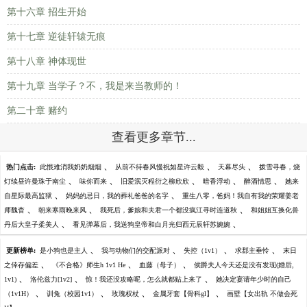
第十六章 招生开始
第十七章 逆徒轩辕无痕
第十八章 神体现世
第十九章 当学子？不，我是来当教师的！
第二十章 赌约
查看更多章节...
、
、
、
热门点击:
此恨难消我奶奶烟烟
从前不待春风慢祝如星许云毅
天幕尽头
拨雪寻春，烧
、
、
、
、
、
灯续昼许曼珠于南尘
味你而来
旧爱泯灭程衍之柳欣欣
暗香浮动
醉酒情思
她来
、
、
自星际最高监狱
妈妈的忌日，我的葬礼爸爸的名字
重生八零，爸妈！我自有我的荣耀姜老
、
、
、
师魏杳
朝来寒雨晚来风
我死后，爹娘和夫君一个都没疯江寻时连道秋
和姐姐互换化兽
、
、
丹后大皇子柔美人
看见弹幕后，我送狗皇帝和白月光归西元辰轩苏婉婉
、
、
、
、
更新榜单:
是小狗也是主人
我与动物们的交配派对
失控（1v1）
求郡主垂怜
末日
、
、
、
之倖存偏差
《不合格》师生h 1v1 He
血藤（母子）
侯爵夫人今天还是没有发现(婚后,
、
、
、
1v1)
洛伦兹力[1v2]
惊！我还没攻略呢，怎么就都贴上来了
她决定宴请年少时的自己
、
、
、
、
（1v1H）
训兔（校园1v1）
玫瑰权杖
金属牙套【骨科gl】
画壁【女出轨 不做会死