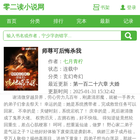
零二读小说网
书架
登录
首页
分类
排行
完本
最新
记录
师尊可后悔杀我
作者：
七月青柠
状态：连载中
分类：玄幻奇幻
最近更新：
第一百二十六章 大婚
更新时间：2025-01-31 15:32:42
谢清微穿越异界，劳心劳力几百年，刚肃清邪魔，就被一手养大
的弟子们拿去祭天！ 幸运的是：她是系统携带者，完成救世任务可以
回家。 不幸的是：关键时刻，系统宕机了！ 庆幸的是，死后谢清微
成了鬼界大佬。 权势滔天，左拥右抱，好不快哉。 得知逆徒竟然轮
回重生，差点心肌梗塞！ 呵呵，想重返仙途，做梦！ 野心家二弟子
是气运之子？让他好好体验下废柴流逆袭剧本。 病娇三弟子成丹祖，
受万人敬仰？揭他真面目，送他下黄泉！ 四弟子想当白莲花，那就一