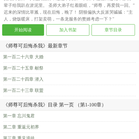
辈子给我趴在淤泥里。 圣师大弟子红着眼眶，“师尊，再爱我一回。”
迟来的深情比草溅，现在后悔，晚了！ 阴狠偏执大反派哭嘁嘁：“主
人，烧饭暖床，打架卖萌，一条龙服务的赘婿考虑一下？”
开始阅读
加入书架
章节目录
《师尊可后悔杀我》最新章节
第一百二十六章 大婚
第一百二十五章 献祭
第一百二十四章 潜入
第一百二十三章 联盟
《师尊可后悔杀我》目录 第一页 （第1-100章）
第一章 忘川鬼君
第二章 重返元初界
第三章 重见逆徒