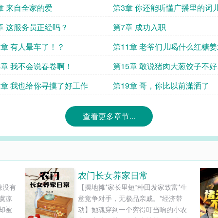
章 来自全家的爱
第3章 你还能听懂广播里的词
了？
章 这服务员正经吗？
第7章 成功入职
0章 有人晕车了！？
第11章 老爷们儿喝什么红糖
4章 我不会说春卷啊！
第15章 敢说猪肉大葱饺子不好
吃？！
8章 我也给你寻摸了好工作
第19章 哥，你比以前潇洒了
查看更多章节...
农门长女养家日常
辣没有
【摆地摊*家长里短*种田发家致富*生
虞凉
意竞争对手，无极品亲戚。*经济带
却被
动】她魂穿到一个穷得叮当响的小农