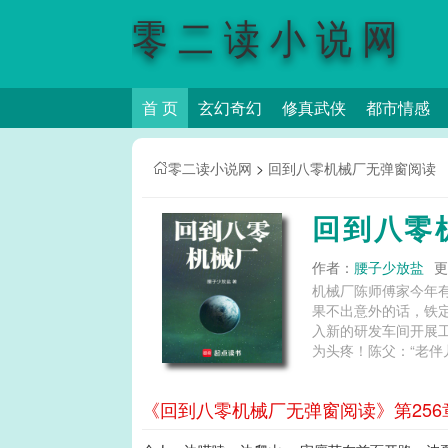
零二读小说网
首 页
玄幻奇幻
修真武侠
都市情感
零二读小说网
>
回到八零机械厂无弹窗阅读
回到八零
作者：
腰子少放盐
更
机械厂陈师傅家今年
果不出意外的话，铁
入新的研发车间开展
为头疼！陈父：“老伴
个医院的不顺眼，拿腔
我说，老二最不喜欢
《回到八零机械厂无弹窗阅读》第256
咋想的……