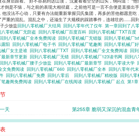
在身后跟着。 好不容易到达山顶， 沈夏看着空空的山头，纳闷道： “他
星陨才倒是不恼，与之前的表现大相径庭，之前他可是一言不合便是直接出手
，他没法不心动，只要有办法能重新掌握贝氏集团，再多的苦他都愿意吃
重的混乱。混乱之中，还滋生了大规模的踩踏事件，连雄壮的......回到
腰子少放盐
回到八零机械厂大结局
回到八零年代了仅年
第一章回到了八
到八零机械厂无防盗
回到八零机械厂百度百科
回到八零机械厂TXT百度
回到八零机械厂全本免费阅读
回到八零机械厂无错版
回到八零机械厂tx
陈露阳
回到八零机械厂电子书
回到八零机械厂笔趣阁
回到八零机械厂
机械厂女主是谁
回到八零机械厂TXT
回到八零机械厂全文免费阅读
回
厂最新章节更新
回到八零机械厂无错
回到八零机械厂123读书网
回到八
回到八零机械厂腰子少放盐
回到八零机械厂最新章节
回到八零读大学
全文免费阅读
回到八零机械厂660
回到八零机械厂全本
回到八零年代
软件
回到八零机械厂免费
回到八零后
回到八零机械厂精校版
回到八零
厂笔趣阁免费阅读
回到八零机械厂在线阅读
回到八零机械厂 起点
第1
节
一天
第255章 脆弱又深沉的混血青
表