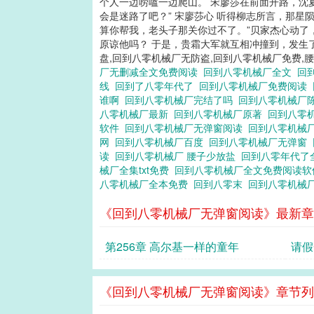
个人一边唠嗑一边爬山。 宋廖莎在前面开路，沈夏
会是迷路了吧？” 宋廖莎心 听得柳志所言，那
算你帮我，老头子那关你过不了。”贝家杰心动了
原谅他吗？ 于是，贵霜大军就互相冲撞到，发生了严
盘,回到八零机械厂无防盗,回到八零机械厂免费,
厂无删减全文免费阅读
回到八零机械厂全文
回
线
回到了八零年代了
回到八零机械厂免费阅读
谁啊
回到八零机械厂完结了吗
回到八零机械厂
八零机械厂最新
回到八零机械厂原著
回到八零
软件
回到八零机械厂无弹窗阅读
回到八零机械
网
回到八零机械厂百度
回到八零机械厂无弹窗
读
回到八零机械厂 腰子少放盐
回到八零年代了
械厂全集txt免费
回到八零机械厂全文免费阅读
八零机械厂全本免费
回到八零末
回到八零机械
《回到八零机械厂无弹窗阅读》最新章
第256章 高尔基一样的童年
请假
《回到八零机械厂无弹窗阅读》章节列