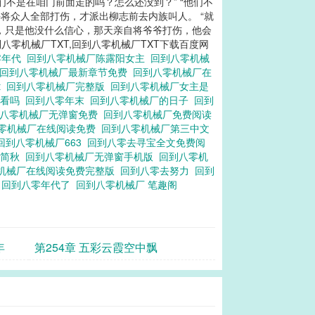
们不是在咱门前面走的吗？怎么还没到？” “他们不
将众人全部打伤，才派出柳志前去内族叫人。 “就
，只是他没什么信心，那天亲自将爷爷打伤，他会
八零机械厂TXT,回到八零机械厂TXT下载百度网
零年代
回到八零机械厂陈露阳女主
回到八零机械
回到八零机械厂最新章节免费
回到八零机械厂在
t
回到八零机械厂完整版
回到八零机械厂女主是
好看吗
回到八零年末
回到八零机械厂的日子
回到
到八零机械厂无弹窗免费
回到八零机械厂免费阅读
零机械厂在线阅读免费
回到八零机械厂第三中文
回到八零机械厂663
回到八零去寻宝全文免费阅
末简秋
回到八零机械厂无弹窗手机版
回到八零机
机械厂在线阅读免费完整版
回到八零去努力
回到
章 回到八零年代了
回到八零机械厂 笔趣阁
年
第254章 五彩云霞空中飘