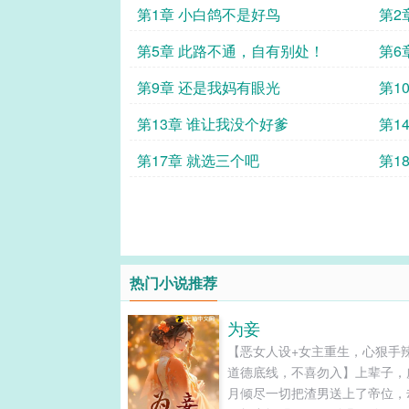
第1章 小白鸽不是好鸟
第2
第5章 此路不通，自有别处！
第6
第9章 还是我妈有眼光
第1
第13章 谁让我没个好爹
第1
第17章 就选三个吧
第1
热门小说推荐
为妾
【恶女人设+女主重生，心狠手
道德底线，不喜勿入】上辈子，
月倾尽一切把渣男送上了帝位，