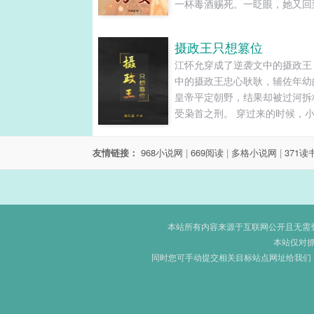
一杯毒酒赐死。一眨眼，她又回
刚被渣男献宝给当朝太子的那天
宫的奢靡浮华尽在眼前。重活一
摄政王只想篡位
虞凉月终于想清楚，爱有什么好
江怀允穿成了逆袭文中的摄政王
争，她就要争那钱财权势，争一
中的摄政王忠心耿耿，辅佐年幼
来一人之下，万人之上的位置！
皇帝平定朝野，结果却被过河拆
踏踏实实，做那九五之尊的妾！
受枭首之刑。 穿过来的时候，
后，已经登上帝位的至尊却将她
正抱着自己的腿求亲近， 江怀
怀里，亲昵耳语：“做什么妾？
了：“陛下记得听话。” 你若不听
的皇后才是。”...
友情链接：
968小说网
|
669阅读
|
多格小说网
|
371读
执意要我的命，本王便取而代之
自当皇帝。 * 朝中的恭顺王身体
弱，常年缠绵病榻， 江怀允想
的自己，总会偶尔照拂他，不料
办坏事，次次破了白切黑的计。
本站所有内容来源于互联网公开且无需登录
三番两次被破坏之后，谢祁咬牙
本站仅对
同时您可手动提交相关目标站点网址给我们
一盏瓷杯，拖着病体踏上了摄政
府。 江怀允冷目以对：“医馆在
走不送。” 谢祁抵拳轻咳，虚弱
“本王意与王爷促膝长谈。” 江怀