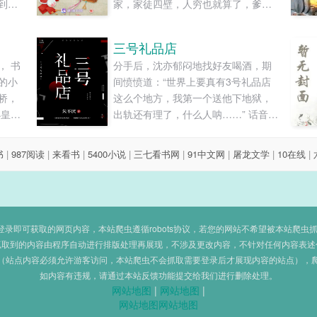
到了
家，家徒四壁，人穷也就算了，爹娘
。东
拼命的生那么多孩子干嘛？连口温饱
次，
都是问题。上方有年长的祖父和父
三号礼品店
，要
母，下方则有年幼的弟弟妹妹们吵嚷
， 书
分手后，沈亦郁闷地找好友喝酒，期
个未
着肚子饿。家中的顶梁柱，为了养家
的小
间愤愤道：“世界上要真有3号礼品店
她要
糊口，一次意外成了残疾人。而她的
桥，
这么个地方，我第一个送他下地狱，
数年
母亲，由于身体柔弱，稍微一推就会
小皇帝
出轨还有理了，什么人呐……” 话音刚
抱到
倒下，无法胜任重体力劳动。面对这
允笑
落，沈亦四周阴影交错、迷雾如潮涌
要做孤
样的困境，她这个年仅八岁的小女
话，
来，一个冰冷的声音在他耳边响起：
孩，还能干啥呢？想办法活呗？想要
书
|
987阅读
|
来看书
|
5400小说
|
三七看书网
|
91中文网
|
屠龙文学
|
10在线
|
，亲
“杀了我，你就能实现你的愿望。” 沈
赚人生第一桶金？那就摆地摊吧……
孱
亦虽然脑子昏沉着，但理智还清醒：
炸油条……麻花手……四施肠粉？想
到当初
“杀什么杀？杀人犯法知道吗？我就是
要做强做大，那就商谈吧，合伙卖烧
好心
说说……” 那声音沉默了一瞬，似乎不
烤？赚不完根本就赚不完？...
 谋划
知道怎么应对。 沈亦端着酒杯凑上
即可获取的网页内容，本站爬虫遵循robots协议，若您的网站不希望被本站爬虫抓取，可
捏碎
去，哼笑道：“哪儿来的小可怜？成天
抓取到的内容由程序自动进行排版处理再展现，不涉及更改内容，不针对任何内容表述
（站点内容必须允许游客访问，本站爬虫不会抓取需要登录后才展现内容的站点），
王
想着自杀？这样，我救了你，你帮
如内容有违规，请通过本站反馈功能提交给我们进行删除处理。
东，好
我……实现一个愿望，怎么样？” 时间
网站地图
|
网站地图
|
一笑：
静默了许久。 沈亦听到了一个冰冷而
网站地图
网站地图
允：
机械的声音：“交易成立，礼品店静候