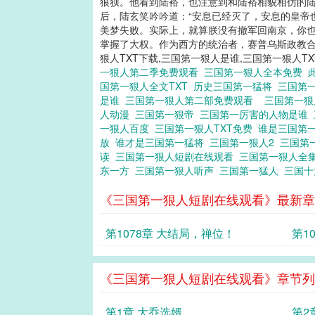
狼狈。他看到陆裕，也注意到和陆裕相貌相仿的陆
后，陆玄笑吟吟道：“安息已经灭了，安息的皇帝
美梦失败。实际上，就算朕没有撤军回南京，你也
掌握了大权。作为西方的统治者，赛普乌斯政教合一
狠人TXT下载,三国第一狠人是谁,三国第一狠人TX
一狠人第二季免费观看
三国第一狠人全本免费
国第一狠人全文TXT
历史三国第一猛将
三国第
是谁
三国第一狠人第二部免费观看
三国第一
人动漫
三国第一狠帝
三国第一厉害的人物是谁
一狠人百度
三国第一狠人TXT免费
谁是三国第
放
谁才是三国第一猛将
三国第一狠人2
三国第
读
三国第一狠人短剧在线观看
三国第一狠人全
东一方
三国第一狠人听声
三国第一猛人
三国
《三国第一狠人短剧在线观看》最新章
第1078章 大结局，禅位！
第1
《三国第一狠人短剧在线观看》章节列
第1章 大乔选婿
第2