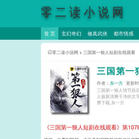
零二读小说网
首 页
玄幻奇幻
修真武侠
都市情感
零二读小说网
>
三国第一狠人短剧在线观看
三国第一
作者：
东一方
更新时间
三国第一狠人情节跌
人最新清爽干净的文字章节在线阅读和TXT下载。 三国第一
费下载,东一方
《三国第一狠人短剧在线观看》第107