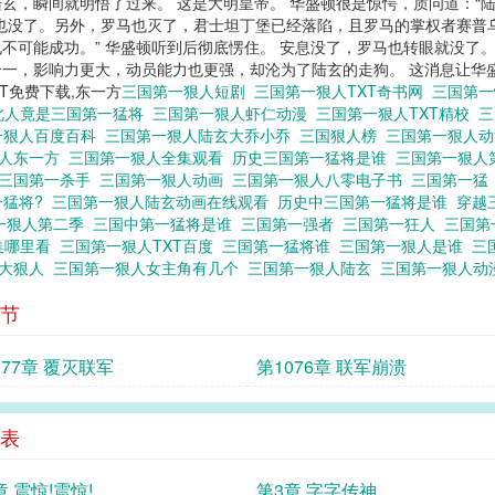
玄，瞬间就明悟了过来。 这是大明皇帝。 华盛顿很是惊愕，质问道：“陆
也没了。另外，罗马也灭了，君士坦丁堡已经落陷，且罗马的掌权者赛普
不可能成功。” 华盛顿听到后彻底愣住。 安息没了，罗马也转眼就没了。
，影响力更大，动员能力也更强，却沦为了陆玄的走狗。 这消息让华盛顿怎
T免费下载,东一方
三国第一狠人短剧
三国第一狠人TXT奇书网
三国第
此人竟是三国第一猛将
三国第一狠人虾仁动漫
三国第一狠人TXT精校
三
一狠人百度百科
三国第一狠人陆玄大乔小乔
三国狠人榜
三国第一狠人
狠人东一方
三国第一狠人全集观看
历史三国第一猛将是谁
三国第一狠人
三国第一杀手
三国第一狠人动画
三国第一狠人八零电子书
三国第一
一猛将?
三国第一狠人陆玄动画在线观看
历史中三国第一猛将是谁
穿越
一狠人第二季
三国中第一猛将是谁
三国第一强者
三国第一狂人
三国第
集哪里看
三国第一狠人TXT百度
三国第一猛将谁
三国第一狠人是谁
三
十大狠人
三国第一狠人女主角有几个
三国第一狠人陆玄
三国第一狠人动
节
077章 覆灭联军
第1076章 联军崩溃
表
章 震惊!震惊!
第3章 字字传神