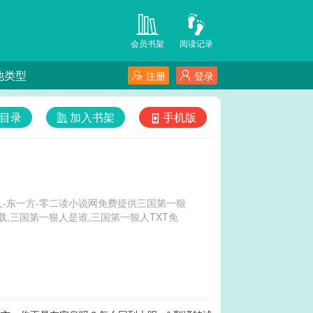
会员书架
阅读记录
他类型
注册
登录
目录
加入书架
手机版
-东一方-零二读小说网免费提供三国第一狠