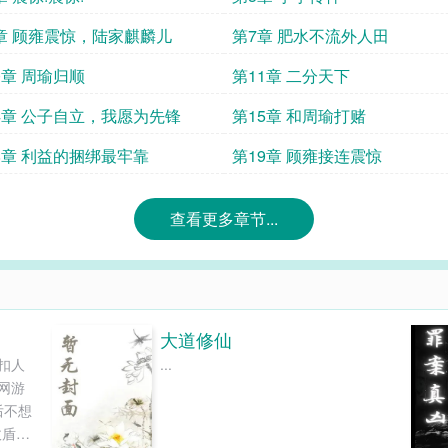
章 顾雍震惊，陆家麒麟儿
第7章 肥水不流外人田
0章 周瑜归顺
第11章 二分天下
4章 公子自立，我愿为先锋
第15章 和周瑜打赌
8章 利益的捆绑最牢靠
第19章 顾雍接连震惊
查看更多章节...
大道修仙
扣人
...
网游
后不想
敌盾战