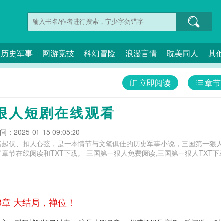
历史军事
网游竞技
科幻冒险
浪漫言情
耽美同人
其
立即阅读
章节
狠人短剧在线观看
：2025-01-15 09:05:20
宕起伏、扣人心弦，是一本情节与文笔俱佳的历史军事小说，三国第一狠人
狠人免费阅读,三国第一狠人TXT下载,三国第一狠人是谁,三国第一狠人TXT免
8章 大结局，禅位！