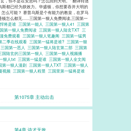
玄，你不是在安息吗？怎么回到大明。” 翻译转述
乌斯都已经为朕效力。华盛顿，你想要吞并大明的
 怎么可能？ 赛普乌斯是个有能力的教皇，在罗马
么都无......三国第一狠人免费阅读,三国第一
一悍将是谁
三国第一能人
三国第一狠人41
三国第
国第一狠人免费阅读
三国第一狠人陆玄TXT
三
动漫免费观看
三国第一狠人笔趣阁
三国第一猛男
第二季在线观看
三国第一猛将是谁?
三国第一狠
猛
三国第一恶人
三国第一狠人陆玄第二部
三国第
三国陆玄的三国第一狠人
三国第一狠人视频播
一狠人txt
三国第一猛是谁
三国第一狠人全文阅
国第一狠人漫剧
三国第一狠人TXT
三国第一狠人
漫视频
三国第一狠人程昱
三国里第一猛将是谁
第1075章 主动出击
第4章 诗才无敌