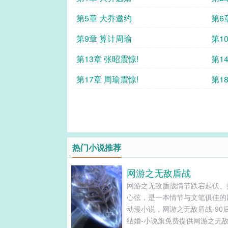
第5章 大乔邀约
第6
第9章 算计周瑜
第1
第13章 张昭震惊!
第1
第17章 周瑜震惊!
第1
热门小说推荐
网游之无敌盾战
网游之无敌盾战情节跌宕起伏、
心弦，是一本情节与文笔俱佳的
动漫小说，网游之无敌盾战-90
结婚-小说旗免费提供网游之无