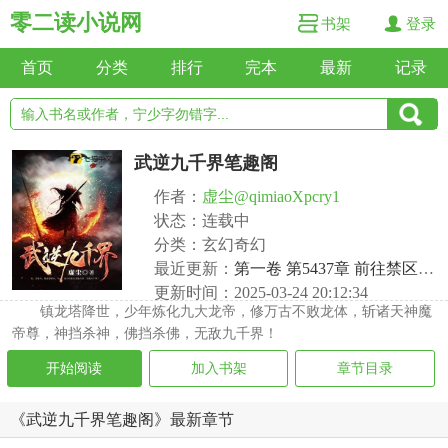
零二读小说网
书架
登录
首页
分类
排行
完本
最新
记录
武逆九千界笔趣阁
作者：
虚尘@qimiaoXpcry1
状态：连载中
分类：玄幻奇幻
最近更新：
第一卷 第5437章 前往禁区，战功十亿任务
更新时间：2025-03-24 20:12:34
镇龙塔降世，少年炼化九大龙帝，修万古不败龙体，斩诸天神魔
帝尊，神挡杀神，佛挡杀佛，无敌九千界！
开始阅读
加入书架
章节目录
《武逆九千界笔趣阁》最新章节