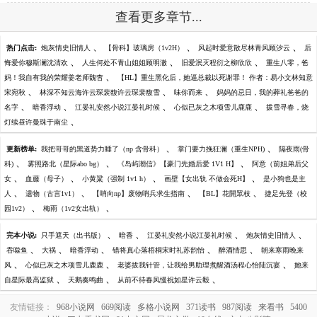
查看更多章节...
、
、
、
热门点击:
炮灰情史旧情人
【骨科】玻璃房（1v2H）
风起时爱意散尽林青风顾汐云
后
、
、
、
悔爱你穆斯澜沈清欢
人生何处不青山姐姐顾明澈
旧爱泯灭程衍之柳欣欣
重生八零，爸
、
妈！我自有我的荣耀姜老师魏杳
【HL】重生黑化后，她逼总裁以死谢罪！ 作者：易小文林知意
、
、
、
宋宛秋
林深不知云海许云琛裴馥许云琛裴馥雪
味你而来
妈妈的忌日，我的葬礼爸爸的
、
、
、
、
名字
暗香浮动
江晏礼安然小说江晏礼时候
心似已灰之木项雪儿鹿鹿
拨雪寻春，烧
、
灯续昼许曼珠于南尘
、
、
更新榜单:
我把哥哥的黑道势力睡了（np 含骨科）
掌门要力挽狂澜（重生NPH)
隔夜雨(骨
、
、
、
科)
雾照路北（星际abo bg）
《岛屿潮信》【豪门先婚后爱 1V1 H】
阿意（前姐弟后父
、
、
、
、
女
血藤（母子）
小黄粱（强制 1v1 h）
画壁【女出轨 不做会死H】
是小狗也是主
、
、
、
、
人
遗物（古言1v1）
【哨向np】废物哨兵求生指南
【BL】花開眾枝
捷足先登（校
、
、
园1v2）
梅雨（1v2女出轨）
、
、
、
、
完本小说:
只手遮天（出书版）
暗香
江晏礼安然小说江晏礼时候
炮灰情史旧情人
、
、
、
、
、
吞噬鱼
大祸
暗香浮动
错将真心落梧桐宋时礼苏韵怡
醉酒情思
朝来寒雨晚来
、
、
、
风
心似已灰之木项雪儿鹿鹿
老婆拔我针管，让我给男助理煮醒酒汤程心怡陆沉宴
她来
、
、
、
自星际最高监狱
天鹅奏鸣曲
从前不待春风慢祝如星许云毅
友情链接：
968小说网
669阅读
多格小说网
371读书
987阅读
来看书
5400