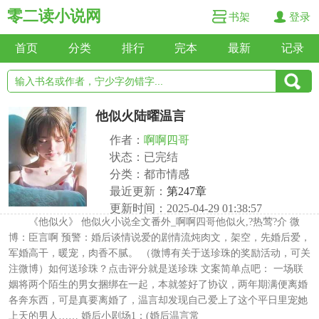
零二读小说网
书架
登录
首页
分类
排行
完本
最新
记录
他似火陆曜温言
作者：
啊啊四哥
状态：已完结
分类：都市情感
最近更新：
第247章
更新时间：2025-04-29 01:38:57
《他似火》 他似火小说全文番外_啊啊四哥他似火,?热莺?介 微
博：臣言啊 预警：婚后谈情说爱的剧情流炖肉文，架空，先婚后爱，
军婚高干，暖宠，肉香不腻。 （微博有关于送珍珠的奖励活动，可关
注微博）如何送珍珠？点击评分就是送珍珠 文案简单点吧： 一场联
姻将两个陌生的男女捆绑在一起，本就签好了协议，两年期满便离婚
各奔东西，可是真要离婚了，温言却发现自己爱上了这个平日里宠她
上天的男人…… 婚后小剧场1：(婚后温言常