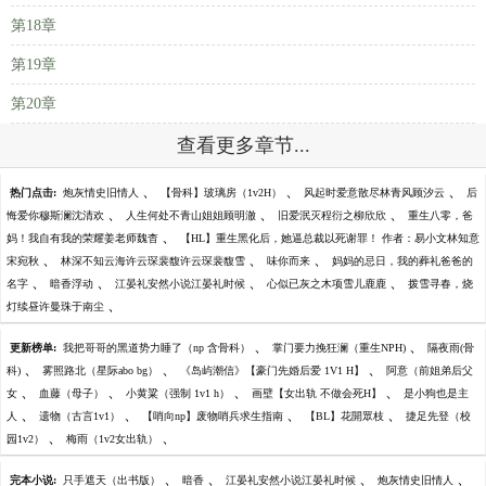
第18章
第19章
第20章
查看更多章节...
、
、
、
热门点击:
炮灰情史旧情人
【骨科】玻璃房（1v2H）
风起时爱意散尽林青风顾汐云
后
、
、
、
悔爱你穆斯澜沈清欢
人生何处不青山姐姐顾明澈
旧爱泯灭程衍之柳欣欣
重生八零，爸
、
妈！我自有我的荣耀姜老师魏杳
【HL】重生黑化后，她逼总裁以死谢罪！ 作者：易小文林知意
、
、
、
宋宛秋
林深不知云海许云琛裴馥许云琛裴馥雪
味你而来
妈妈的忌日，我的葬礼爸爸的
、
、
、
、
名字
暗香浮动
江晏礼安然小说江晏礼时候
心似已灰之木项雪儿鹿鹿
拨雪寻春，烧
、
灯续昼许曼珠于南尘
、
、
更新榜单:
我把哥哥的黑道势力睡了（np 含骨科）
掌门要力挽狂澜（重生NPH)
隔夜雨(骨
、
、
、
科)
雾照路北（星际abo bg）
《岛屿潮信》【豪门先婚后爱 1V1 H】
阿意（前姐弟后父
、
、
、
、
女
血藤（母子）
小黄粱（强制 1v1 h）
画壁【女出轨 不做会死H】
是小狗也是主
、
、
、
、
人
遗物（古言1v1）
【哨向np】废物哨兵求生指南
【BL】花開眾枝
捷足先登（校
、
、
园1v2）
梅雨（1v2女出轨）
、
、
、
、
完本小说:
只手遮天（出书版）
暗香
江晏礼安然小说江晏礼时候
炮灰情史旧情人