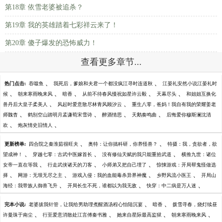
第18章 依雪老婆被追杀？
第19章 我的英雄踏着七彩祥云来了！
第20章 傻子爆发的恐怖威力！
查看更多章节...
、
、
热门点击:
吞噬鱼
我死后，爹娘和夫君一个都没疯江寻时连道秋
江晏礼安然小说江晏礼时
、
、
、
、
、
候
朝来寒雨晚来风
暗香
从前不待春风慢祝如星许云毅
天幕尽头
和姐姐互换化
、
、
兽丹后大皇子柔美人
风起时爱意散尽林青风顾汐云
重生八零，爸妈！我自有我的荣耀姜老
、
、
、
、
师魏杳
鹤别空山踏明月孟谦荀宋雪诗
醉酒情思
天鹅奏鸣曲
后悔爱你穆斯澜沈清
、
、
欢
炮灰情史旧情人
、
、
更新榜单:
四合院之秦淮茹很旺夫
奥特：让你搞科研，你养怪兽？
特摄：我，贪欲者，欲
、
、
、
望成神！
穿越七零：古武中医嫁首长
没有修仙天赋的我只能重拾武道
横推九世：诸位
、
、
、
女帝一直在等我
行走武侠诸天的刀客
小师弟又把自己埋了
惊悚游戏：开局帮鬼怪做选
、
、
、
、
择
网游：无垠无尽之主
游戏入侵：我的血能毒杀异界神魔
乡野风流小医王
开局山
、
、
、
海经：我带族人御兽飞升
开局长生不死，谁都以为我无敌
快穿：中二病是万人迷
、
、
完本小说:
老婆拔我针管，让我给男助理煮醒酒汤程心怡陆沉宴
暗香
拨雪寻春，烧灯续昼
、
、
、
、
许曼珠于南尘
行至爱意消散处江言傅秦书雅
她来自星际最高监狱
朝来寒雨晚来风