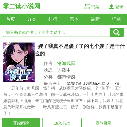
零二读小说网
书架
登录
首页
分类
排行
完本
最新
记录
嫂子我真不是傻子了的七个嫂子是干什
么的
作者：
沧海残阳.
状态：连载中
分类：都市情感
最近更新：
第987章 我的确不是人，但你是真的狗啊！
五年前，叶凡因一场车祸，从妖孽天才陨落成一个 “傻子”！五年
更新时间：2025-04-11 16:07:11
后，七个哥哥和三个叔伯，同一天战死沙场，一门十忠烈！ 叶凡的未
婚妻葬礼上退婚，未过门的绝美嫂子当即宣布：你不嫁，我嫁！ 我愿
意为叶家开枝散叶……叶凡有些忐忑：嫂子，别这样，我真不是傻子
了！
开始阅读
加入书架
章节目录