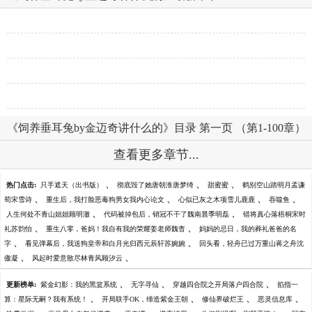
《饲养垂耳兔by金迈奇讲什么的》目录 第一页 （第1-100章）
查看更多章节...
、
、
、
热门点击:
只手遮天（出书版）
彻底毁了她唐朝淮唐梦绮
甜蜜蜜
鹤别空山踏明月孟谦
、
、
、
、
荀宋雪诗
重生后，我打脸恶毒狗男女我内心论文
心似已灰之木项雪儿鹿鹿
吞噬鱼
、
、
人生何处不青山姐姐顾明澈
代码被掉包后，销冠不干了魏南晨季明磊
错将真心落梧桐宋时
、
、
礼苏韵怡
重生八零，爸妈！我自有我的荣耀姜老师魏杳
妈妈的忌日，我的葬礼爸爸的名
、
、
字
看见弹幕后，我送狗皇帝和白月光归西元辰轩苏婉婉
回头看，轻舟已过万重山蒋之舟沈
、
、
傲凝
风起时爱意散尽林青风顾汐云
、
、
、
更新榜单:
紫金幻影：我的黑篮系统
无字寻仙
穿越四合院之开局落户四合院
掐指一
、
、
、
、
算：星际无嗣？我有系统！
开局联手OK，缔造紫金王朝
修仙界破烂王
恶灵信息库