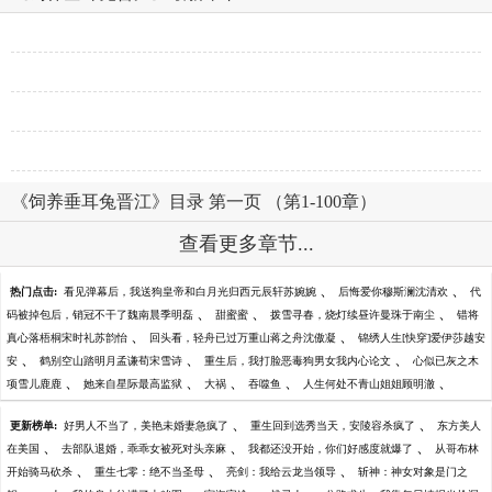
《饲养垂耳兔晋江》目录 第一页 （第1-100章）
查看更多章节...
、
、
热门点击:
看见弹幕后，我送狗皇帝和白月光归西元辰轩苏婉婉
后悔爱你穆斯澜沈清欢
代
、
、
、
码被掉包后，销冠不干了魏南晨季明磊
甜蜜蜜
拨雪寻春，烧灯续昼许曼珠于南尘
错将
、
、
真心落梧桐宋时礼苏韵怡
回头看，轻舟已过万重山蒋之舟沈傲凝
锦绣人生[快穿]爱伊莎越安
、
、
、
安
鹤别空山踏明月孟谦荀宋雪诗
重生后，我打脸恶毒狗男女我内心论文
心似已灰之木
、
、
、
、
、
项雪儿鹿鹿
她来自星际最高监狱
大祸
吞噬鱼
人生何处不青山姐姐顾明澈
、
、
更新榜单:
好男人不当了，美艳未婚妻急疯了
重生回到选秀当天，安陵容杀疯了
东方美人
、
、
、
在美国
去部队退婚，乖乖女被死对头亲麻
我都还没开始，你们好感度就爆了
从哥布林
、
、
、
开始骑马砍杀
重生七零：绝不当圣母
亮剑：我给云龙当领导
斩神：神女对象是门之