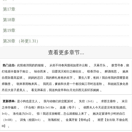
第17章
第18章
第19章
第20章 （补更1.31）
查看更多章节...
、
、
、
热门点击:
此恨难消我奶奶烟烟
从前不待春风慢祝如星许云毅
天幕尽头
拨雪寻春，烧
、
、
、
、
、
灯续昼许曼珠于南尘
味你而来
旧爱泯灭程衍之柳欣欣
暗香浮动
醉酒情思
她来
、
、
自星际最高监狱
妈妈的忌日，我的葬礼爸爸的名字
重生八零，爸妈！我自有我的荣耀姜老
、
、
、
师魏杳
朝来寒雨晚来风
我死后，爹娘和夫君一个都没疯江寻时连道秋
和姐姐互换化兽
、
、
丹后大皇子柔美人
看见弹幕后，我送狗皇帝和白月光归西元辰轩苏婉婉
、
、
、
、
更新榜单:
是小狗也是主人
我与动物们的交配派对
失控（1v1）
求郡主垂怜
末日
、
、
、
之倖存偏差
《不合格》师生h 1v1 He
血藤（母子）
侯爵夫人今天还是没有发现(婚后,
、
、
、
1v1)
洛伦兹力[1v2]
惊！我还没攻略呢，怎么就都贴上来了
她决定宴请年少时的自己
、
、
、
、
（1v1H）
训兔（校园1v1）
玫瑰权杖
金属牙套【骨科gl】
画壁【女出轨 不做会死
、
H】