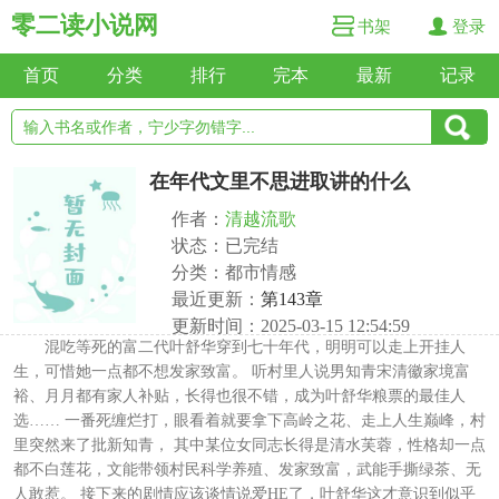
零二读小说网
书架
登录
首页
分类
排行
完本
最新
记录
在年代文里不思进取讲的什么
作者：
清越流歌
状态：已完结
分类：都市情感
最近更新：
第143章
更新时间：2025-03-15 12:54:59
混吃等死的富二代叶舒华穿到七十年代，明明可以走上开挂人
生，可惜她一点都不想发家致富。 听村里人说男知青宋清徽家境富
裕、月月都有家人补贴，长得也很不错，成为叶舒华粮票的最佳人
选…… 一番死缠烂打，眼看着就要拿下高岭之花、走上人生巅峰，村
里突然来了批新知青， 其中某位女同志长得是清水芙蓉，性格却一点
都不白莲花，文能带领村民科学养殖、发家致富，武能手撕绿茶、无
人敢惹。 接下来的剧情应该谈情说爱HE了，叶舒华这才意识到似乎