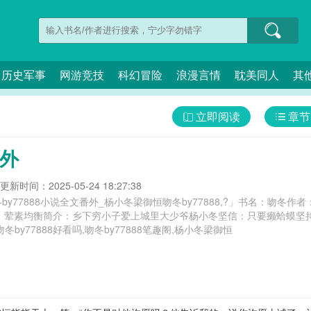
历史军事
网游竞技
科幻冒险
浪漫言情
耽美同人
其
立即阅读
章节
番外
更新时间：2025-05-24 18:27:38
冬by77888小说全文番外_杨小冬梁御恒吻冬by77888,?」书名：吻冬作者
素均衡简介：乡下穷小子爱上城里大少爷杨小冬坚信：只要癞蛤蟆坚持，就能追到白天鹅 吻冬
,吻冬by77888好看吗,吻冬by77888笔趣阁,杨小冬梁御恒