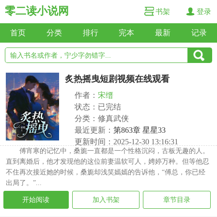
零二读小说网
书架
登录
首页
分类
排行
完本
最新
记录
炙热摇曳短剧视频在线观看
作者：
宋缙
状态：已完结
分类：修真武侠
最近更新：
第863章 星星33
更新时间：2025-12-30 13:16:31
傅宵寒的记忆中，桑旎一直都是一个性格沉闷，古板无趣的人。
直到离婚后，他才发现他的这位前妻温软可人，娉婷万种。但等他忍
不住再次接近她的时候，桑旎却浅笑嫣嫣的告诉他，“傅总，你已经
出局了。”...
开始阅读
加入书架
章节目录