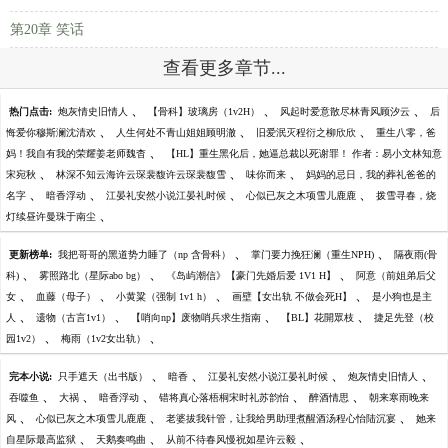
第20章 笑话
查看更多章节...
、
、
、
热门点击:
炮灰情史旧情人
【骨科】玻璃房（1v2H）
风起时爱意散尽林青风顾汐云
后
、
、
、
悔爱你穆斯澜沈清欢
人生何处不青山姐姐顾明澈
旧爱泯灭程衍之柳欣欣
重生八零，爸
、
妈！我自有我的荣耀姜老师魏杳
【HL】重生黑化后，她逼总裁以死谢罪！ 作者：易小文林知意
、
、
、
宋宛秋
林深不知云海许云琛裴馥许云琛裴馥雪
味你而来
妈妈的忌日，我的葬礼爸爸的
、
、
、
、
名字
暗香浮动
江晏礼安然小说江晏礼时候
心似已灰之木项雪儿鹿鹿
拨雪寻春，烧
、
灯续昼许曼珠于南尘
、
、
更新榜单:
我把哥哥的黑道势力睡了（np 含骨科）
掌门要力挽狂澜（重生NPH)
隔夜雨(骨
、
、
、
科)
雾照路北（星际abo bg）
《岛屿潮信》【豪门先婚后爱 1V1 H】
阿意（前姐弟后父
、
、
、
、
女
血藤（母子）
小黄粱（强制 1v1 h）
画壁【女出轨 不做会死H】
是小狗也是主
、
、
、
、
人
遗物（古言1v1）
【哨向np】废物哨兵求生指南
【BL】花開眾枝
捷足先登（校
、
、
园1v2）
梅雨（1v2女出轨）
、
、
、
、
完本小说:
只手遮天（出书版）
暗香
江晏礼安然小说江晏礼时候
炮灰情史旧情人
、
、
、
、
、
吞噬鱼
大祸
暗香浮动
错将真心落梧桐宋时礼苏韵怡
醉酒情思
朝来寒雨晚来
、
、
、
风
心似已灰之木项雪儿鹿鹿
老婆拔我针管，让我给男助理煮醒酒汤程心怡陆沉宴
她来
、
、
、
自星际最高监狱
天鹅奏鸣曲
从前不待春风慢祝如星许云毅