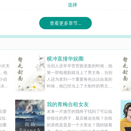
选择
查看更多章节...
横冲直撞华娱圈
n次关
当别人还辛辛苦苦跑龙套的时候，他
，他
第一部电视剧就当上了男主角，当别
小自
人还为拿到一个重要角色沾沾自喜的
冰冰，
时候，他已经当上了大制作的男主，
儿。
当别人好不容易当上主角，他坐在导
的瞎
演椅上大骂，鳖孙，你这演的啥玩
我的青梅合租女友
。”
意，换人。问他为什么这么顺利，张
后爱
未来一片迷茫的我终于找到了可以低
酷炫不
乾高傲的抬起头说道，我从不拼爹。
扯.
价租住的房子，最后被迫合租？合租
：①攻
华娱，非平行文娱...
别重
的居然是是是一个大美女？我轻咳着
障