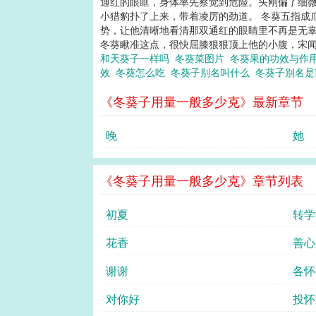
通红的眼眶，身体率先察觉到危险。头刚偏了细微
小猎豹扑了上来，带着凌厉的劲道。 冬葵五指成
势，让他清晰地看清那双通红的眼睛里不再是无辜
冬葵瞅准这点，很快屈膝狠狠顶上他的小腹，宋闻祈
和天葵子一样吗
冬葵菜图片
冬葵果的功效与作
效
冬葵怎么吃
冬葵子别名叫什么
冬葵子别名
《冬葵子用量一般多少克》最新章节
晚
她
《冬葵子用量一般多少克》章节列表
初夏
转学
花香
善心
谢谢
各怀
对你好
投怀