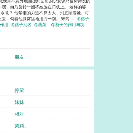
余光便毫不意外地捕捉到面前的少女像只蓄势待发的
手腕，而后旋转一圈将她压在门板上。 这样的姿
杀意？ 他禁锢的力道不算太大，到底顾着她。可
着他膝窝猛地用力一别。 宋闻......
冬葵子
与作用
冬葵子别名
冬葵菜
冬葵子的作用与功
用
朋友
停留
妹妹
相对
茉莉 .