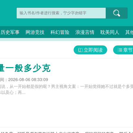
历史军事
网游竞技
科幻冒险
浪漫言情
耽美同人
其
立即阅读
章节
量一般多少克
：2026-08-06 08:33:09
我说，从一开始都是假的呢？男主视角文案：一开始觉得她不过就是个多
及心；再...