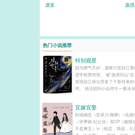
虚妄
蛊惑
热门小说推荐
特别观星
因为脾气不好，盛夜行把自己第
进学校禁闭室。 被“放虎归山”后
发现自己座位旁多了个新转来的
闭。 他没想到小自闭乍一看冷
剥开里面流出来的居然是糖心馅
在切磋中互相不配合治疗（？）
宜嫁宜娶
折腾故事。 “他是我的私人镇定剂
职场婚恋（苏承川.顾卿）+先婚
大火山撞上小冰山。 cp：狂霸
（宋季铭.纪云佳）双CP（极限拉
服管攻vs持靓行凶冰皮儿受 排
不是爽文）\n（暗恋，商战，久
躁狂（非双向），受自闭（谱系