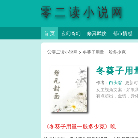
零二读小说网
首 页
玄幻奇幻
修真武侠
都市情感
零二读小说网
>
冬葵子用量一般多少克
冬葵子用
作者：
白头翁
更新时间
女主视角文案：如果
有点超出，金钱，身体以
《冬葵子用量一般多少克》晚