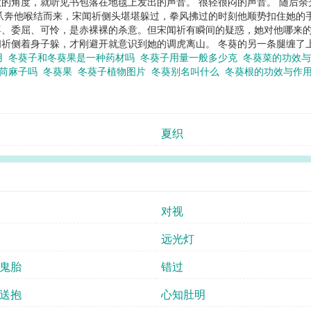
的角度，就听见书包落在地毯上发出的声音。 很轻很闷的声音。 随后
爪奔他喉结而来，宋闻祈侧头堪堪躲过，拳风拂过的时刻他顺势扣住她的
、委屈、可怜，是赤裸裸的杀意。但宋闻祈有瞬间的疑惑，她对他哪来的
侧着身子躲，才刚避开就意识到她的调虎离山。 冬葵的另一条腿缠了上去，勾
用
冬葵子和冬葵果是一种药材吗
冬葵子用量一般多少克
冬葵菜的功效
是苘麻子吗
冬葵果
冬葵子植物图片
冬葵别名叫什么
冬葵根的功效与作
夏织
对视
远光灯
鬼胎
错过
送抱
心知肚明