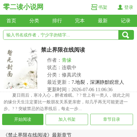
零二读小说网
书架
登录
首页
分类
排行
完本
最新
记录
禁止界限在线阅读
作者：
青缘
状态：连载中
分类：修真武侠
最近更新：
7.地裂，深渊静默睨世人
更新时间：2026-07-06 11:06:36
夏日雨后，寒冷入心，醉者难眠。? ? 世上有一类人，彼此之间
的缘分天生注定要比一般朋友关系更亲密，却几乎再无可能更进一
步。? ? 突破禁忌的边界线后，每走一步...
开始阅读
加入书架
章节目录
《禁止界限在线阅读》最新章节