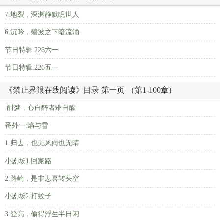
7.地裂，深渊静默睨世人
6.沉吟，碧波之下暗流涌 .
节日特辑.226六一
节日特辑.226五一
《禁止界限在线阅读》目录 第一页 （第1-100章）
.酣梦，心自醉者难自醒
番外一:焰与雪
1.归去，也无风雨也无晴
小剧场1.回家路
2.路崎，是非悲喜转头空
小剧场2.打蚊子
3.登高，偷得浮生半日闲