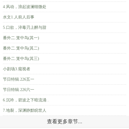
4.风动，浪起波澜细微处
水文1.人前人后事
5.口欲，淬毒刃上醉与甜
番外二.笼中鸟(其一)
番外二.笼中鸟(其二)
番外二.笼中鸟(其三)
小剧场3.窥视者
节日特辑.226五一
节日特辑.226六一
6.沉吟，碧波之下暗流涌 .
7.地裂，深渊静默睨世人
查看更多章节...