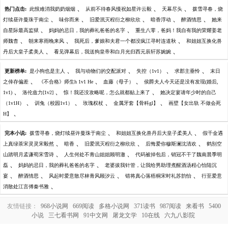
、
、
、
热门点击:
此恨难消我奶奶烟烟
从前不待春风慢祝如星许云毅
天幕尽头
拨雪寻春，烧
、
、
、
、
、
灯续昼许曼珠于南尘
味你而来
旧爱泯灭程衍之柳欣欣
暗香浮动
醉酒情思
她来
、
、
自星际最高监狱
妈妈的忌日，我的葬礼爸爸的名字
重生八零，爸妈！我自有我的荣耀姜老
、
、
、
师魏杳
朝来寒雨晚来风
我死后，爹娘和夫君一个都没疯江寻时连道秋
和姐姐互换化兽
、
、
丹后大皇子柔美人
看见弹幕后，我送狗皇帝和白月光归西元辰轩苏婉婉
、
、
、
、
更新榜单:
是小狗也是主人
我与动物们的交配派对
失控（1v1）
求郡主垂怜
末日
、
、
、
之倖存偏差
《不合格》师生h 1v1 He
血藤（母子）
侯爵夫人今天还是没有发现(婚后,
、
、
、
1v1)
洛伦兹力[1v2]
惊！我还没攻略呢，怎么就都贴上来了
她决定宴请年少时的自己
、
、
、
、
（1v1H）
训兔（校园1v1）
玫瑰权杖
金属牙套【骨科gl】
画壁【女出轨 不做会死
、
H】
、
、
完本小说:
拨雪寻春，烧灯续昼许曼珠于南尘
和姐姐互换化兽丹后大皇子柔美人
假千金遇
、
、
、
、
上真绿茶宋灵灵宋毅然
暗香
旧爱泯灭程衍之柳欣欣
后悔爱你穆斯澜沈清欢
鹤别空
、
、
山踏明月孟谦荀宋雪诗
人生何处不青山姐姐顾明澈
代码被掉包后，销冠不干了魏南晨季明
、
、
磊
妈妈的忌日，我的葬礼爸爸的名字
老婆拔我针管，让我给男助理煮醒酒汤程心怡陆沉
、
、
、
、
宴
醉酒情思
风起时爱意散尽林青风顾汐云
错将真心落梧桐宋时礼苏韵怡
行至爱意
、
消散处江言傅秦书雅
友情链接：
968小说网
669阅读
多格小说网
371读书
987阅读
来看书
5400
小说
三七看书网
91中文网
屠龙文学
10在线
六九八影院