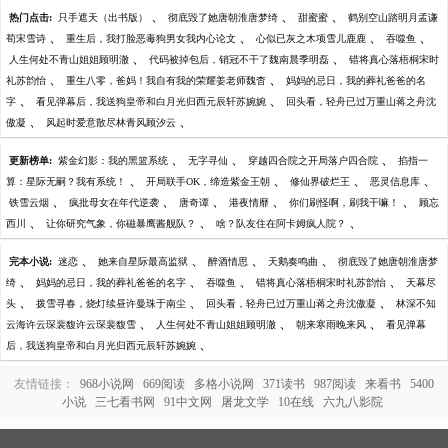
、
、
、
热门点击:
只手遮天（出书版）
彻底毁了她唐朝淮唐梦绮
甜蜜蜜
鹤别空山踏明月孟谦
、
、
、
、
荀宋雪诗
重生后，我打脸恶毒狗男女我内心论文
心似已灰之木项雪儿鹿鹿
吞噬鱼
、
、
人生何处不青山姐姐顾明澈
代码被掉包后，销冠不干了魏南晨季明磊
错将真心落梧桐宋时
、
、
礼苏韵怡
重生八零，爸妈！我自有我的荣耀姜老师魏杳
妈妈的忌日，我的葬礼爸爸的名
、
、
字
看见弹幕后，我送狗皇帝和白月光归西元辰轩苏婉婉
回头看，轻舟已过万重山蒋之舟沈
、
、
傲凝
风起时爱意散尽林青风顾汐云
、
、
、
更新榜单:
紫金幻影：我的黑篮系统
无字寻仙
穿越四合院之开局落户四合院
掐指一
、
、
、
、
算：星际无嗣？我有系统！
开局联手OK，缔造紫金王朝
修仙界破烂王
恶灵信息库
、
、
、
、
、
铁雪云烟
疯批母女在年代逆袭
唐奇谭
港夜情靡
你们刷怪啊，刷我干嘛！
顾忘
、
、
、
西川
让你研究气象，你磁暴鹰酱舰队？
啥？队友住在阿卡姆疯人院？
、
、
、
、
完本小说:
迷恋
她来自星际最高监狱
醉酒情思
天鹅奏鸣曲
彻底毁了她唐朝淮唐梦
、
、
、
、
绮
妈妈的忌日，我的葬礼爸爸的名字
吞噬鱼
错将真心落梧桐宋时礼苏韵怡
天幕尽
、
、
、
头
拨雪寻春，烧灯续昼许曼珠于南尘
回头看，轻舟已过万重山蒋之舟沈傲凝
林深不知
、
、
、
云海许云琛裴馥许云琛裴馥雪
人生何处不青山姐姐顾明澈
朝来寒雨晚来风
看见弹幕
、
后，我送狗皇帝和白月光归西元辰轩苏婉婉
友情链接：
968小说网
669阅读
多格小说网
371读书
987阅读
来看书
5400
小说
三七看书网
91中文网
屠龙文学
10在线
六九八影院