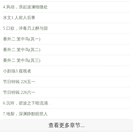
4.风动，浪起波澜细微处
水文1.人前人后事
5.口欲，淬毒刃上醉与甜
番外二.笼中鸟(其一)
番外二.笼中鸟(其二)
番外二.笼中鸟(其三)
小剧场3.窥视者
节日特辑.226五一
节日特辑.226六一
6.沉吟，碧波之下暗流涌 .
7.地裂，深渊静默睨世人
查看更多章节...