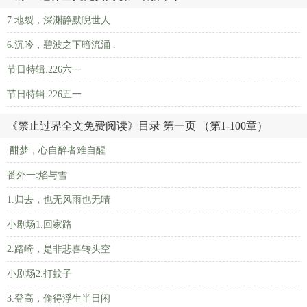
7.地裂，深渊静默睨世人
6.沉吟，碧波之下暗流涌 .
节日特辑.226六一
节日特辑.226五一
《禁止过界全文免费阅读》目录 第一页 （第1-100章）
.酣梦，心自醉者难自醒
番外一:焰与雪
1.归去，也无风雨也无晴
小剧场1.回家路
2.路崎，是非悲喜转头空
小剧场2.打蚊子
3.登高，偷得浮生半日闲