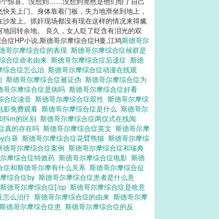
们个惊喜。没想到……没想到竟然是他们给了自己
飞快关上门。身体靠着门板，失力地滑坐到地上，
在沙发上。抓奸现场都没有现在这样的情况来得尴
何地回转余地。 良久，女人眨了眨含有泪光的双
综合症HP小说,斯德哥尔摩综合症H曼,江鸠
斯德哥尔
德哥尔摩综合症的表现
斯德哥尔摩综合症候群是
摩综合症命名由来
斯德哥尔摩综合症后遗症
斯德
摩综合症怎么治
斯德哥尔摩综合症动漫在线观
别
斯德哥尔摩综合症被证伪
斯德哥尔摩综合症为
德哥尔摩综合症是病吗
斯德哥尔摩综合症好看
综合症读音
斯德哥尔摩综合症双性
斯德哥尔摩综
电影免费观看
斯德哥尔摩综合症是什么
斯德哥尔
和抖m的区别
斯德哥尔摩综合症两仪式在线阅
合症真的存在吗
斯德哥尔摩综合症英文
斯德哥尔摩
by白昼
斯德哥尔摩综合症花臂熊猫
斯德哥尔摩综
斯德哥尔摩综合症案例
斯德哥尔摩综合症和瑞典
哥尔摩综合症特效药
斯德哥尔摩综合症电影
斯德
合症和斯德哥尔摩有什么关系
斯德哥尔摩综合征
摩综合症by
斯德哥尔摩综合症患者是什么意
斯德哥尔摩综合症[/cp
斯德哥尔摩综合症是啥意
症怎么治疗
斯德哥尔摩综合症的由来
斯德哥尔摩
斯德哥尔摩综合症患
斯德哥尔摩综合症的反