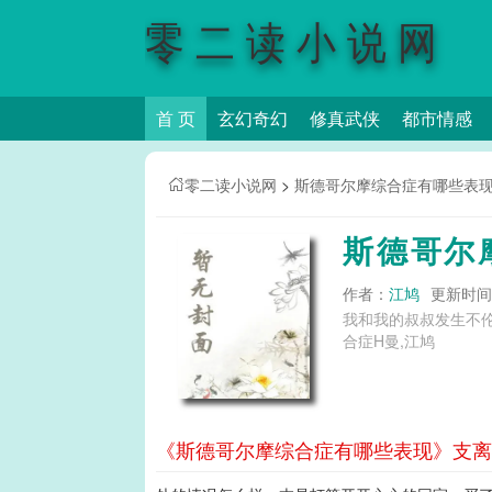
零二读小说网
首 页
玄幻奇幻
修真武侠
都市情感
零二读小说网
>
斯德哥尔摩综合症有哪些表
斯德哥尔
作者：
江鸠
更新时间：2
我和我的叔叔发生不伦关系之后 斯德哥尔摩综合症患者是什么意思,斯德哥尔摩综合症候群是什
合症H曼,江鸠
《斯德哥尔摩综合症有哪些表现》支离