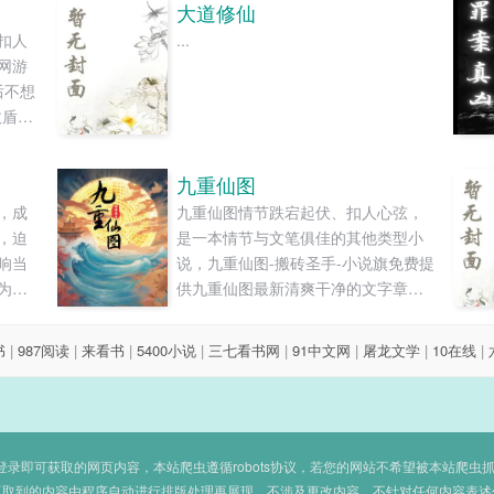
大道修仙
扣人
...
网游
后不想
敌盾战
读和
九重仙图
，成
九重仙图情节跌宕起伏、扣人心弦，
，迫
是一本情节与文笔俱佳的其他类型小
响当
说，九重仙图-搬砖圣手-小说旗免费提
为
供九重仙图最新清爽干净的文字章节
，晋
在线阅读和TXT下载。...
，有
书
|
987阅读
|
来看书
|
5400小说
|
三七看书网
|
91中文网
|
屠龙文学
|
10在线
|
即可获取的网页内容，本站爬虫遵循robots协议，若您的网站不希望被本站爬虫抓取，可
抓取到的内容由程序自动进行排版处理再展现，不涉及更改内容，不针对任何内容表述