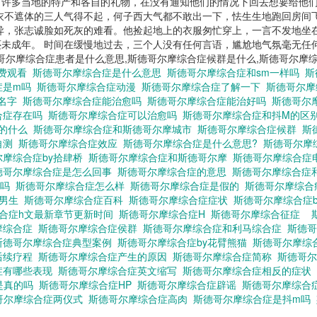
了许多当地的特产和各自的礼物，在没有通知他们的情况下回去想要给他
衣不遮体的三人气得不起，何子西大气都不敢出一下，怯生生地跑回房间
异，张志诚脸如死灰的难看。他捡起地上的衣服匆忙穿上，一言不发地坐
未成年。 时间在缓慢地过去，三个人没有任何言语，尴尬地气氛毫无任
.斯德哥尔摩综合症患者是什么意思,斯德哥尔摩综合症候群是什么,斯德哥尔摩
免费观看
斯德哥尔摩综合症是什么意思
斯德哥尔摩综合症和sm一样吗
斯
症是m吗
斯德哥尔摩综合症动漫
斯德哥尔摩综合症了解一下
斯德哥尔
个名字
斯德哥尔摩综合症能治愈吗
斯德哥尔摩综合症能治好吗
斯德哥尔
合症存在吗
斯德哥尔摩综合症可以治愈吗
斯德哥尔摩综合症和抖M的区
讲的什么
斯德哥尔摩综合症和斯德哥尔摩城市
斯德哥尔摩综合症候群
斯
自测
斯德哥尔摩综合症效应
斯德哥尔摩综合症是什么意思?
斯德哥尔摩
尔摩综合症by拾肆桥
斯德哥尔摩综合症和斯德哥尔摩
斯德哥尔摩综合症
德哥尔摩综合症是怎么回事
斯德哥尔摩综合症的意思
斯德哥尔摩综合症
重吗
斯德哥尔摩综合症怎么样
斯德哥尔摩综合症是假的
斯德哥尔摩综
坏男生
斯德哥尔摩综合症百科
斯德哥尔摩综合症症状
斯德哥尔摩综合症
合症h文最新章节更新时间
斯德哥尔摩综合症H
斯德哥尔摩综合征症
摩综合症
斯德哥尔摩综合症侯群
斯德哥尔摩综合症和利马综合症
斯德
斯德哥尔摩综合症典型案例
斯德哥尔摩综合症by花臂熊猫
斯德哥尔摩综
后续疗程
斯德哥尔摩综合症产生的原因
斯德哥尔摩综合症简称
斯德哥尔
症有哪些表现
斯德哥尔摩综合症英文缩写
斯德哥尔摩综合症相反的症状
是真的吗
斯德哥尔摩综合症HP
斯德哥尔摩综合症辟谣
斯德哥尔摩综合
哥尔摩综合症两仪式
斯德哥尔摩综合症高肉
斯德哥尔摩综合症是抖m吗