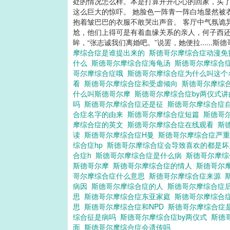
处的情况怎么样。本是打算开开心心的回家，买
这么巨大的惊吓。 她脸色一阵青一阵白地显然被
抱着皱巴巴的衣服不敢哭出声音。 客厅中气氛诡
尬，他们上得可是有着血缘关系的亲人，何子西还
眸，“张志诚我们离婚吧。”说罢，她便拉.....
摩综合症是谁提出来的
斯德哥尔摩综合症动漫
什么
斯德哥尔摩综合症海龟汤
斯德哥尔摩综合
哥尔摩综合症哦
斯德哥尔摩综合症为什么叫这
看
斯德哥尔摩综合症和受虐倾向
斯德哥尔摩综
什么叫斯德哥尔摩
斯德哥尔摩综合症by两仪式
吗
斯德哥尔摩综合症还是征
斯德哥尔摩综合症
合症名字的由来
斯德哥尔摩综合症短篇
斯德哥
摩综合症的英文
斯德哥尔摩综合症在线观看
斯
读
斯德哥尔摩综合症H曼
斯德哥尔摩综合症严
综合症hp
斯德哥尔摩综合症会导致喜欢的都是
合症h
斯德哥尔摩综合症是什么病
斯德哥尔摩综
斯德哥尔摩
斯德哥尔摩综合症的情人
斯德哥尔
哥尔摩综合症什么意思
斯德哥尔摩综合症来源
病因
斯德哥尔摩综合症的人
斯德哥尔摩综合症
思
斯德哥尔摩综合症东亚家庭
斯德哥尔摩综合
思
斯德哥尔摩综合症和NPD
斯德哥尔摩综合症
综合征是病吗
斯德哥尔摩综合症by两仪式
斯德
面
斯德哥尔摩综合症会遗传吗