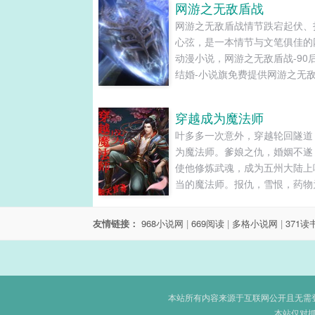
网游之无敌盾战
网游之无敌盾战情节跌宕起伏、
心弦，是一本情节与文笔俱佳的
动漫小说，网游之无敌盾战-90
结婚-小说旗免费提供网游之无
最新清爽干净的文字章节在线阅
TXT下载。...
穿越成为魔法师
叶多多一次意外，穿越轮回隧道
为魔法师。爹娘之仇，婚姻不遂
使他修炼武魂，成为五州大陆上
当的魔法师。报仇，雪恨，药物
尊，灵火为荣。修魂力，展魂气
魂环，固魂骨，复仇，是非恩怨
友情链接：
968小说网
|
669阅读
|
多格小说网
|
371读
那不败神话！...
本站所有内容来源于互联网公开且无需登录
本站仅对