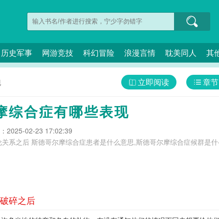
历史军事
网游竞技
科幻冒险
浪漫言情
耽美同人
其
立即阅读
章节
现
摩综合症有哪些表现
025-02-23 17:02:39
么,斯德哥尔摩综合症HP小说,斯德哥尔摩综
破碎之后