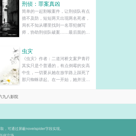
刑侦：罪案真凶
简单的一起割喉案件，让刑侦队有点
措不及防，短短两天出现两名死者，
局长不知从哪里找到一名罪犯侧写
师，协助刑侦队破案……最后面的调
查中突然发现在这些案件背后有一个
隐藏的案件，每个按键都会出现一些
虫灾
无关案件照片，后面发现这些无关案
《虫灾》作者：二道河桥文案尹青荇
情的照片，和一起悬案有关……......
其实只是个普通的，有点倒霉的女高
中生，一切要从她在放学路上踩死了
那只蜘蛛讲起。在一开始，她并没有
意识到，那只看起来丑陋无比的蜘
蛛，其实是制造后面一系列虫灾事件
六九八影院
的虫母。……看文小贴士：N0`1：本
文分三卷，分别是第一卷人类篇（虫
灾入侵）、第二卷废土末世篇（人虫
共存）、第三卷星际篇（外星人入
侵），其时间跨...
通过屏蔽novelspider字段实现。
任何立场。