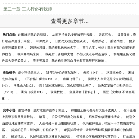
第二十章 三人行必有我师
查看更多章节...
、
、
、
热门点击:
此恨难消我奶奶烟烟
从前不待春风慢祝如星许云毅
天幕尽头
拨雪寻春，烧
、
、
、
、
、
灯续昼许曼珠于南尘
味你而来
旧爱泯灭程衍之柳欣欣
暗香浮动
醉酒情思
她来
、
、
自星际最高监狱
妈妈的忌日，我的葬礼爸爸的名字
重生八零，爸妈！我自有我的荣耀姜老
、
、
、
师魏杳
朝来寒雨晚来风
我死后，爹娘和夫君一个都没疯江寻时连道秋
和姐姐互换化兽
、
、
丹后大皇子柔美人
看见弹幕后，我送狗皇帝和白月光归西元辰轩苏婉婉
、
、
、
、
更新榜单:
是小狗也是主人
我与动物们的交配派对
失控（1v1）
求郡主垂怜
末日
、
、
、
之倖存偏差
《不合格》师生h 1v1 He
血藤（母子）
侯爵夫人今天还是没有发现(婚后,
、
、
、
1v1)
洛伦兹力[1v2]
惊！我还没攻略呢，怎么就都贴上来了
她决定宴请年少时的自己
、
、
、
、
（1v1H）
训兔（校园1v1）
玫瑰权杖
金属牙套【骨科gl】
画壁【女出轨 不做会死
、
H】
、
、
完本小说:
拨雪寻春，烧灯续昼许曼珠于南尘
和姐姐互换化兽丹后大皇子柔美人
假千金遇
、
、
、
、
上真绿茶宋灵灵宋毅然
暗香
旧爱泯灭程衍之柳欣欣
后悔爱你穆斯澜沈清欢
鹤别空
、
、
山踏明月孟谦荀宋雪诗
人生何处不青山姐姐顾明澈
代码被掉包后，销冠不干了魏南晨季明
、
、
磊
妈妈的忌日，我的葬礼爸爸的名字
老婆拔我针管，让我给男助理煮醒酒汤程心怡陆沉
、
、
、
、
宴
醉酒情思
风起时爱意散尽林青风顾汐云
错将真心落梧桐宋时礼苏韵怡
行至爱意