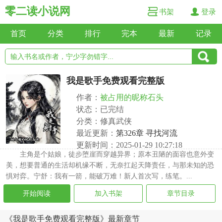
零二读小说网
书架
登录
首页
分类
排行
完本
最新
记录
我是歌手免费观看完整版
作者：
被占用的昵称石头
状态：已完结
分类：修真武侠
最近更新：
第326章 寻找河流
更新时间：2025-01-29 10:27:18
主角是个姑娘，徒步堕崖而穿越异界；原本丑陋的面容也意外变
美，想要普通的生活却机缘不断，无奈扛起天降责任，与那未知的恐
惧对弈。宁舒：我有一箭，能破万难！新人首次写，练笔。...
开始阅读
加入书架
章节目录
《我是歌手免费观看完整版》最新章节