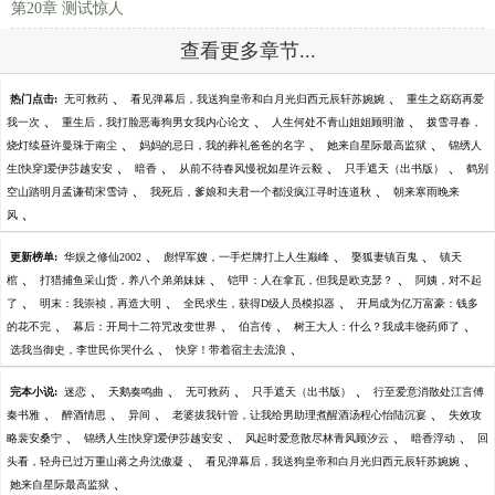
第20章 测试惊人
查看更多章节...
、
、
热门点击:
无可救药
看见弹幕后，我送狗皇帝和白月光归西元辰轩苏婉婉
重生之窈窈再爱
、
、
、
我一次
重生后，我打脸恶毒狗男女我内心论文
人生何处不青山姐姐顾明澈
拨雪寻春，
、
、
、
烧灯续昼许曼珠于南尘
妈妈的忌日，我的葬礼爸爸的名字
她来自星际最高监狱
锦绣人
、
、
、
、
生[快穿]爱伊莎越安安
暗香
从前不待春风慢祝如星许云毅
只手遮天（出书版）
鹤别
、
、
空山踏明月孟谦荀宋雪诗
我死后，爹娘和夫君一个都没疯江寻时连道秋
朝来寒雨晚来
、
风
、
、
、
更新榜单:
华娱之修仙2002
彪悍军嫂，一手烂牌打上人生巅峰
娶狐妻镇百鬼
镇天
、
、
、
棺
打猎捕鱼采山货，养八个弟弟妹妹
铠甲：人在拿瓦，但我是欧克瑟？
阿姨，对不起
、
、
、
了
明末：我崇祯，再造大明
全民求生，获得D级人员模拟器
开局成为亿万富豪：钱多
、
、
、
、
的花不完
幕后：开局十二符咒改变世界
伯言传
树王大人：什么？我成丰饶药师了
、
、
选我当御史，李世民你哭什么
快穿！带着宿主去流浪
、
、
、
、
完本小说:
迷恋
天鹅奏鸣曲
无可救药
只手遮天（出书版）
行至爱意消散处江言傅
、
、
、
、
秦书雅
醉酒情思
异间
老婆拔我针管，让我给男助理煮醒酒汤程心怡陆沉宴
失效攻
、
、
、
、
略裴安桑宁
锦绣人生[快穿]爱伊莎越安安
风起时爱意散尽林青风顾汐云
暗香浮动
回
、
、
头看，轻舟已过万重山蒋之舟沈傲凝
看见弹幕后，我送狗皇帝和白月光归西元辰轩苏婉婉
、
她来自星际最高监狱