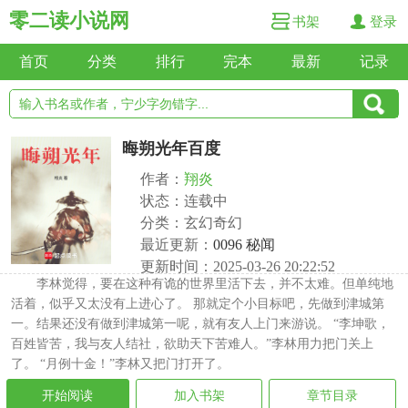
零二读小说网
书架
登录
首页
分类
排行
完本
最新
记录
晦朔光年百度
作者：
翔炎
状态：连载中
分类：玄幻奇幻
最近更新：
0096 秘闻
更新时间：2025-03-26 20:22:52
李林觉得，要在这种有诡的世界里活下去，并不太难。但单纯地
活着，似乎又太没有上进心了。 那就定个小目标吧，先做到津城第
一。结果还没有做到津城第一呢，就有友人上门来游说。 “李坤歌，
百姓皆苦，我与友人结社，欲助天下苦难人。”李林用力把门关上
了。 “月例十金！”李林又把门打开了。
开始阅读
加入书架
章节目录