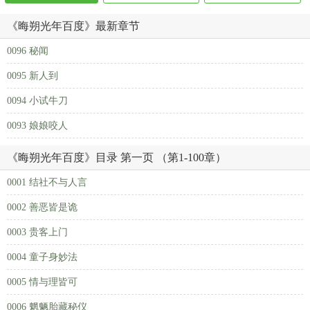
《晦朔光年百度》最新章节
0096 秘闻
0095 新人到
0094 小试牛刀
0093 娘娘咬人
《晦朔光年百度》目录 第一页 （第1-100章）
0001 结社不与人言
0002 善恶皆是诡
0003 贵客上门
0004 童子身妙法
0005 情与理皆可
0006 魍魉胎藏秘仪