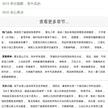
0019 率尔臆断，竟中其的
0020 杀心果决
查看更多章节...
、
、
热门点击:
彻底毁了她唐朝淮唐梦绮
重生八零，爸妈！我自有我的荣耀姜老师魏杳
只手遮
、
、
、
、
天（出书版）
拨雪寻春，烧灯续昼许曼珠于南尘
异间
甜蜜蜜
后悔爱你穆斯澜沈清
、
、
、
、
欢
失效攻略裴安桑宁
旧爱泯灭程衍之柳欣欣
风起时爱意散尽林青风顾汐云
江晏礼
、
、
、
、
、
安然小说江晏礼时候
锦绣人生[快穿]爱伊莎越安安
天鹅奏鸣曲
无可救药
吞噬鱼
、
、
更新榜单:
重生梁山王伦，弥补所有遗恨
穿越到古代的我混的风生水起
国运，崩铁，可咱
、
、
、
、
是崩三的啊
人在妖武界，杀蚂蚁爆经验爆装备
神枪录
万岳之主
快穿：美貌炮灰女
、
、
、
、
配失忆后
太虚戒：穿越诸天
我高育良的学生，必须进步
快穿，炮灰她要造反
艳遇
、
、
、
、
的代价
伏天鼎
大佬她不做炮灰，各年代逆袭虐渣
桃花林里桃花香
快乐！豪门后妈
、
就要躺着数钱
、
、
完本小说:
假千金遇上真绿茶宋灵灵宋毅然
我死后，爹娘和夫君一个都没疯江寻时连道秋
、
、
、
【HL】重生黑化后，她逼总裁以死谢罪！ 作者：易小文林知意宋宛秋
暗香浮动
吞噬鱼
、
、
和姐姐互换化兽丹后大皇子柔美人
锦绣人生[快穿]爱伊莎越安安
重生八零，爸妈！我自有
、
、
我的荣耀姜老师魏杳
看见弹幕后，我送狗皇帝和白月光归西元辰轩苏婉婉
回头看，轻舟已
、
、
、
过万重山蒋之舟沈傲凝
彻底毁了她唐朝淮唐梦绮
天鹅奏鸣曲
心似已灰之木项雪儿鹿