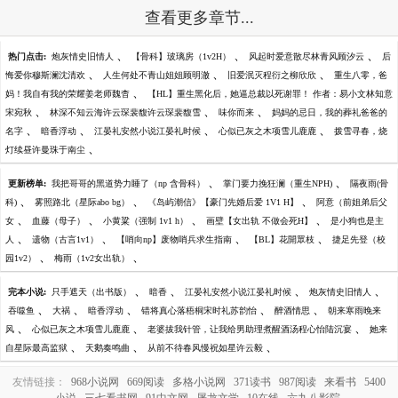
查看更多章节...
、
、
、
热门点击:
炮灰情史旧情人
【骨科】玻璃房（1v2H）
风起时爱意散尽林青风顾汐云
后
、
、
、
悔爱你穆斯澜沈清欢
人生何处不青山姐姐顾明澈
旧爱泯灭程衍之柳欣欣
重生八零，爸
、
妈！我自有我的荣耀姜老师魏杳
【HL】重生黑化后，她逼总裁以死谢罪！ 作者：易小文林知意
、
、
、
宋宛秋
林深不知云海许云琛裴馥许云琛裴馥雪
味你而来
妈妈的忌日，我的葬礼爸爸的
、
、
、
、
名字
暗香浮动
江晏礼安然小说江晏礼时候
心似已灰之木项雪儿鹿鹿
拨雪寻春，烧
、
灯续昼许曼珠于南尘
、
、
更新榜单:
我把哥哥的黑道势力睡了（np 含骨科）
掌门要力挽狂澜（重生NPH)
隔夜雨(骨
、
、
、
科)
雾照路北（星际abo bg）
《岛屿潮信》【豪门先婚后爱 1V1 H】
阿意（前姐弟后父
、
、
、
、
女
血藤（母子）
小黄粱（强制 1v1 h）
画壁【女出轨 不做会死H】
是小狗也是主
、
、
、
、
人
遗物（古言1v1）
【哨向np】废物哨兵求生指南
【BL】花開眾枝
捷足先登（校
、
、
园1v2）
梅雨（1v2女出轨）
、
、
、
、
完本小说:
只手遮天（出书版）
暗香
江晏礼安然小说江晏礼时候
炮灰情史旧情人
、
、
、
、
、
吞噬鱼
大祸
暗香浮动
错将真心落梧桐宋时礼苏韵怡
醉酒情思
朝来寒雨晚来
、
、
、
风
心似已灰之木项雪儿鹿鹿
老婆拔我针管，让我给男助理煮醒酒汤程心怡陆沉宴
她来
、
、
、
自星际最高监狱
天鹅奏鸣曲
从前不待春风慢祝如星许云毅
友情链接：
968小说网
669阅读
多格小说网
371读书
987阅读
来看书
5400