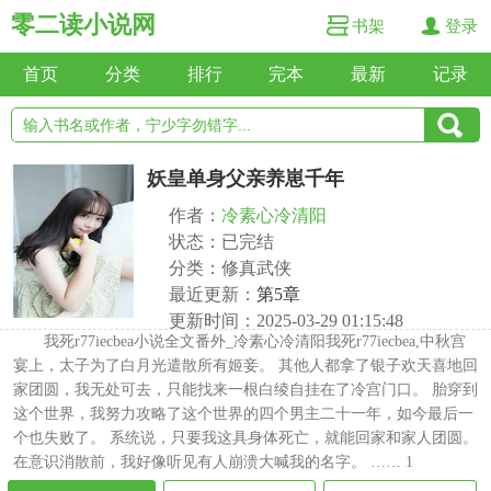
零二读小说网
书架
登录
首页
分类
排行
完本
最新
记录
妖皇单身父亲养崽千年
作者：
冷素心冷清阳
状态：已完结
分类：修真武侠
最近更新：
第5章
更新时间：2025-03-29 01:15:48
我死r77iecbea小说全文番外_冷素心冷清阳我死r77iecbea,中秋宫
宴上，太子为了白月光遣散所有姬妾。 其他人都拿了银子欢天喜地回
家团圆，我无处可去，只能找来一根白绫自挂在了冷宫门口。 胎穿到
这个世界，我努力攻略了这个世界的四个男主二十一年，如今最后一
个也失败了。 系统说，只要我这具身体死亡，就能回家和家人团圆。
在意识消散前，我好像听见有人崩溃大喊我的名字。 …… 1