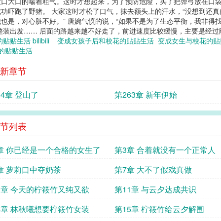
口大口的喘着粗气。这时才想起来，为了预防危险，买了把弹弓放在口袋
功吓跑了野猪。 大家这时才松了口气，抹去额头上的汗水，“没想到还真的
我也是，对心脏不好。” 唐婉气愤的说，“如果不是为了生态平衡，我非得
出发…… 后面的路越来越不好走了，前进速度比较缓慢，主要是经过刚...
贴生活 bilibili
变成女孩子后和校花的贴贴生活
变成女生与校花的
花的贴贴生活
新章节
64章 登山了
第263章 新年伊始
节列表
章 你已经是一个合格的女生了
第3章 合着就没有一个正常人
章 萝莉口中夺奶茶
第7章 大不了假戏真做
0章 今天的柠筱竹又纯又欲
第11章 与云夕达成共识
4章 林秋曦想要柠筱竹女装
第15章 柠筱竹给云夕解围