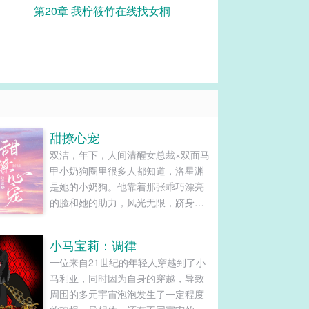
第20章 我柠筱竹在线找女桐
甜撩心宠
双洁，年下，人间清醒女总裁×双面马
甲小奶狗圈里很多人都知道，洛星渊
是她的小奶狗。他靠着那张乖巧漂亮
的脸和她的助力，风光无限，跻身顶
流。而只有她知道，他蹩脚的演技不
仅仅在屏幕上，也无时不刻应用在与
小马宝莉：调律
她的相处中。她是他的金主，他取悦
一位来自21世纪的年轻人穿越到了小
她，讨好她，就连面对她时恰到好处
马利亚，同时因为自身的穿越，导致
的完美角度，都是经过严格练习的。
周围的多元宇宙泡泡发生了一定程度
她觉得这些年荒唐够了，该收心了。