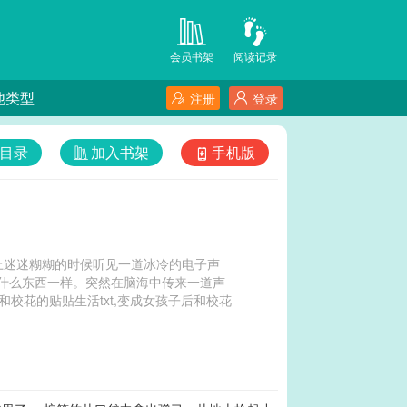
会员书架
阅读记录
他类型
注册
登录
目录
加入书架
手机版
上迷迷糊糊的时候听见一道冰冷的电子声
了什么东西一样。突然在脑海中传来一道声