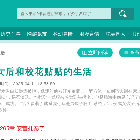
历史军事
网游竞技
科幻冒险
浪漫言情
耽美同人
其
立即阅读
章节
生活
女后和校花贴贴的生活
间：2025-04-11 13:58:59
纪禾告白却惨遭被拒，低迷的他被好兄弟带去一醉方休，回到宿舍躺在床
绑定，是否激活。”“激活”一觉醒来感觉到头很疼，但是脑海中像是忘记
萝莉养成系统可我是男孩子啊！”系统：“... 变成女孩子后和校花的贴贴生活txt,变成女孩子后和校花
泠翼
65章 安营扎寨了