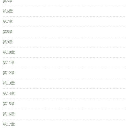
第5章
第6章
第7章
第8章
第9章
第10章
第11章
第12章
第13章
第14章
第15章
第16章
第17章