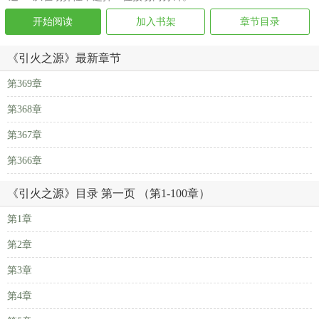
开始阅读
加入书架
章节目录
《引火之源》最新章节
第369章
第368章
第367章
第366章
《引火之源》目录 第一页 （第1-100章）
第1章
第2章
第3章
第4章