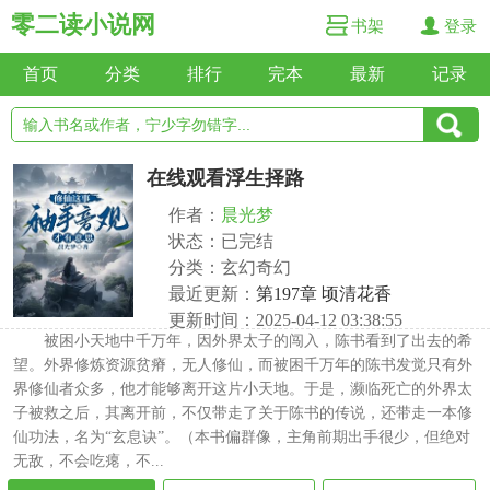
零二读小说网
书架
登录
首页
分类
排行
完本
最新
记录
在线观看浮生择路
作者：
晨光梦
状态：已完结
分类：玄幻奇幻
最近更新：
第197章 顷清花香
更新时间：2025-04-12 03:38:55
被困小天地中千万年，因外界太子的闯入，陈书看到了出去的希
望。外界修炼资源贫瘠，无人修仙，而被困千万年的陈书发觉只有外
界修仙者众多，他才能够离开这片小天地。于是，濒临死亡的外界太
子被救之后，其离开前，不仅带走了关于陈书的传说，还带走一本修
仙功法，名为“玄息诀”。（本书偏群像，主角前期出手很少，但绝对
无敌，不会吃瘪，不...