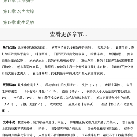
第17章 江湖骗子
第18章 名声大噪
第19章 此生足够
查看更多章节...
、
、
、
热门点击:
此恨难消我奶奶烟烟
从前不待春风慢祝如星许云毅
天幕尽头
拨雪寻春，烧
、
、
、
、
、
灯续昼许曼珠于南尘
味你而来
旧爱泯灭程衍之柳欣欣
暗香浮动
醉酒情思
她来
、
、
自星际最高监狱
妈妈的忌日，我的葬礼爸爸的名字
重生八零，爸妈！我自有我的荣耀姜老
、
、
、
师魏杳
朝来寒雨晚来风
我死后，爹娘和夫君一个都没疯江寻时连道秋
和姐姐互换化兽
、
、
丹后大皇子柔美人
看见弹幕后，我送狗皇帝和白月光归西元辰轩苏婉婉
、
、
、
、
更新榜单:
是小狗也是主人
我与动物们的交配派对
失控（1v1）
求郡主垂怜
末日
、
、
、
之倖存偏差
《不合格》师生h 1v1 He
血藤（母子）
侯爵夫人今天还是没有发现(婚后,
、
、
、
1v1)
洛伦兹力[1v2]
惊！我还没攻略呢，怎么就都贴上来了
她决定宴请年少时的自己
、
、
、
、
（1v1H）
训兔（校园1v1）
玫瑰权杖
金属牙套【骨科gl】
画壁【女出轨 不做会死
、
H】
、
、
完本小说:
拨雪寻春，烧灯续昼许曼珠于南尘
和姐姐互换化兽丹后大皇子柔美人
假千金遇
、
、
、
、
上真绿茶宋灵灵宋毅然
暗香
旧爱泯灭程衍之柳欣欣
后悔爱你穆斯澜沈清欢
鹤别空
、
、
山踏明月孟谦荀宋雪诗
人生何处不青山姐姐顾明澈
代码被掉包后，销冠不干了魏南晨季明