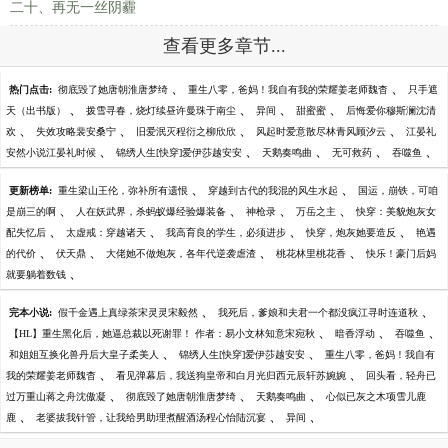
二十、再无一丝阴霾
查看更多章节...
、
、
热门点击:
彻底毁了她唐朝淮唐梦绮
重生八零，爸妈！我自有我的荣耀姜老师魏杳
只手遮
、
、
、
、
天（出书版）
拨雪寻春，烧灯续昼许曼珠于南尘
异间
甜蜜蜜
后悔爱你穆斯澜沈清
、
、
、
、
欢
失效攻略裴安桑宁
旧爱泯灭程衍之柳欣欣
风起时爱意散尽林青风顾汐云
江晏礼
、
、
、
、
、
安然小说江晏礼时候
锦绣人生[快穿]爱伊莎越安安
天鹅奏鸣曲
无可救药
吞噬鱼
、
、
更新榜单:
重生梁山王伦，弥补所有遗恨
穿越到古代的我混的风生水起
国运，崩铁，可咱
、
、
、
、
是崩三的啊
人在妖武界，杀蚂蚁爆经验爆装备
神枪录
万岳之主
快穿：美貌炮灰女
、
、
、
、
配失忆后
太虚戒：穿越诸天
我高育良的学生，必须进步
快穿，炮灰她要造反
艳遇
、
、
、
、
的代价
伏天鼎
大佬她不做炮灰，各年代逆袭虐渣
桃花林里桃花香
快乐！豪门后妈
、
就要躺着数钱
、
、
完本小说:
假千金遇上真绿茶宋灵灵宋毅然
我死后，爹娘和夫君一个都没疯江寻时连道秋
、
、
、
【HL】重生黑化后，她逼总裁以死谢罪！ 作者：易小文林知意宋宛秋
暗香浮动
吞噬鱼
、
、
和姐姐互换化兽丹后大皇子柔美人
锦绣人生[快穿]爱伊莎越安安
重生八零，爸妈！我自有
、
、
我的荣耀姜老师魏杳
看见弹幕后，我送狗皇帝和白月光归西元辰轩苏婉婉
回头看，轻舟已
、
、
、
过万重山蒋之舟沈傲凝
彻底毁了她唐朝淮唐梦绮
天鹅奏鸣曲
心似已灰之木项雪儿鹿
、
、
、
鹿
老婆拔我针管，让我给男助理煮醒酒汤程心怡陆沉宴
异间