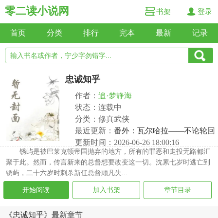
零二读小说网
书架
登录
首页
分类
排行
完本
最新
记录
忠诚知乎
作者：
追·梦静海
状态：连载中
分类：修真武侠
最近更新：
番外：瓦尔哈拉——不论轮回
更新时间：2026-06-26 18:00:16
锈屿是被巴莱克顿帝国抛弃的地方，所有的罪恶和走投无路都汇
聚于此。然而，传言新来的总督想要改变这一切。沈累七岁时逃亡到
锈屿，二十六岁时刺杀新任总督顾凡失...
开始阅读
加入书架
章节目录
《忠诚知乎》最新章节