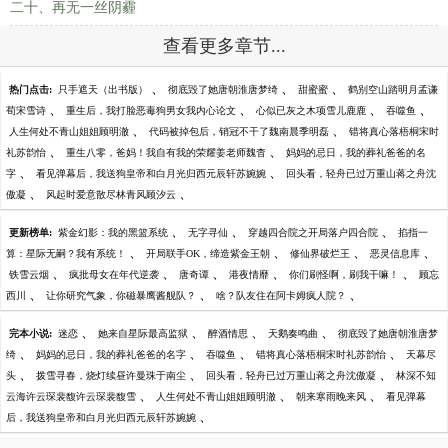
二十、再无一丝阴霾
查看更多章节...
、
、
、
热门点击:
只手遮天（出书版）
彻底毁了她唐朝淮唐梦绮
甜蜜蜜
鹤别空山踏明月孟谦
、
、
、
、
荀宋雪诗
重生后，我打脸恶毒狗男女我内心论文
心似已灰之木项雪儿鹿鹿
吞噬鱼
、
、
人生何处不青山姐姐顾明澈
代码被掉包后，销冠不干了魏南晨季明磊
错将真心落梧桐宋时
、
、
礼苏韵怡
重生八零，爸妈！我自有我的荣耀姜老师魏杳
妈妈的忌日，我的葬礼爸爸的名
、
、
字
看见弹幕后，我送狗皇帝和白月光归西元辰轩苏婉婉
回头看，轻舟已过万重山蒋之舟沈
、
、
傲凝
风起时爱意散尽林青风顾汐云
、
、
、
更新榜单:
紫金幻影：我的黑篮系统
无字寻仙
穿越四合院之开局落户四合院
掐指一
、
、
、
、
算：星际无嗣？我有系统！
开局联手OK，缔造紫金王朝
修仙界破烂王
恶灵信息库
、
、
、
、
、
铁雪云烟
疯批母女在年代逆袭
唐奇谭
港夜情靡
你们刷怪啊，刷我干嘛！
顾忘
、
、
、
西川
让你研究气象，你磁暴鹰酱舰队？
啥？队友住在阿卡姆疯人院？
、
、
、
、
完本小说:
迷恋
她来自星际最高监狱
醉酒情思
天鹅奏鸣曲
彻底毁了她唐朝淮唐梦
、
、
、
、
绮
妈妈的忌日，我的葬礼爸爸的名字
吞噬鱼
错将真心落梧桐宋时礼苏韵怡
天幕尽
、
、
、
头
拨雪寻春，烧灯续昼许曼珠于南尘
回头看，轻舟已过万重山蒋之舟沈傲凝
林深不知
、
、
、
云海许云琛裴馥许云琛裴馥雪
人生何处不青山姐姐顾明澈
朝来寒雨晚来风
看见弹幕
、
后，我送狗皇帝和白月光归西元辰轩苏婉婉