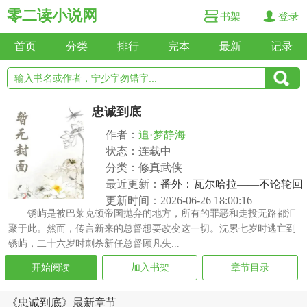
零二读小说网
书架
登录
首页
分类
排行
完本
最新
记录
忠诚到底
作者：
追·梦静海
状态：连载中
分类：修真武侠
最近更新：
番外：瓦尔哈拉——不论轮回
更新时间：2026-06-26 18:00:16
锈屿是被巴莱克顿帝国抛弃的地方，所有的罪恶和走投无路都汇
聚于此。然而，传言新来的总督想要改变这一切。沈累七岁时逃亡到
锈屿，二十六岁时刺杀新任总督顾凡失...
开始阅读
加入书架
章节目录
《忠诚到底》最新章节