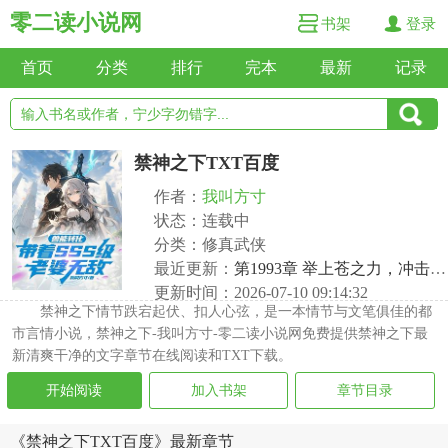
零二读小说网
书架
登录
首页
分类
排行
完本
最新
记录
禁神之下TXT百度
作者：
我叫方寸
状态：连载中
分类：修真武侠
最近更新：
第1993章 举上苍之力，冲击传说！
更新时间：2026-07-10 09:14:32
禁神之下情节跌宕起伏、扣人心弦，是一本情节与文笔俱佳的都
市言情小说，禁神之下-我叫方寸-零二读小说网免费提供禁神之下最
新清爽干净的文字章节在线阅读和TXT下载。
开始阅读
加入书架
章节目录
《禁神之下TXT百度》最新章节