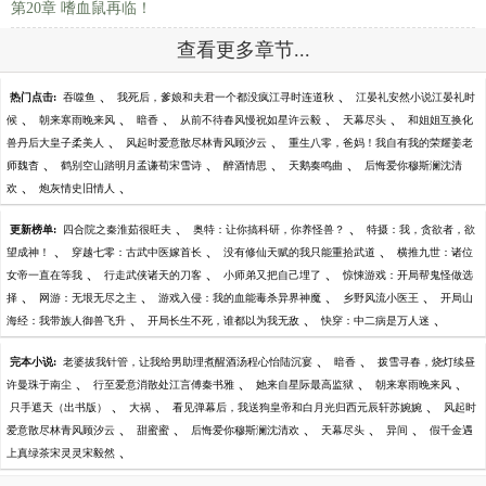
第20章 嗜血鼠再临！
查看更多章节...
、
、
热门点击:
吞噬鱼
我死后，爹娘和夫君一个都没疯江寻时连道秋
江晏礼安然小说江晏礼时
、
、
、
、
、
候
朝来寒雨晚来风
暗香
从前不待春风慢祝如星许云毅
天幕尽头
和姐姐互换化
、
、
兽丹后大皇子柔美人
风起时爱意散尽林青风顾汐云
重生八零，爸妈！我自有我的荣耀姜老
、
、
、
、
师魏杳
鹤别空山踏明月孟谦荀宋雪诗
醉酒情思
天鹅奏鸣曲
后悔爱你穆斯澜沈清
、
、
欢
炮灰情史旧情人
、
、
更新榜单:
四合院之秦淮茹很旺夫
奥特：让你搞科研，你养怪兽？
特摄：我，贪欲者，欲
、
、
、
望成神！
穿越七零：古武中医嫁首长
没有修仙天赋的我只能重拾武道
横推九世：诸位
、
、
、
女帝一直在等我
行走武侠诸天的刀客
小师弟又把自己埋了
惊悚游戏：开局帮鬼怪做选
、
、
、
、
择
网游：无垠无尽之主
游戏入侵：我的血能毒杀异界神魔
乡野风流小医王
开局山
、
、
、
海经：我带族人御兽飞升
开局长生不死，谁都以为我无敌
快穿：中二病是万人迷
、
、
完本小说:
老婆拔我针管，让我给男助理煮醒酒汤程心怡陆沉宴
暗香
拨雪寻春，烧灯续昼
、
、
、
、
许曼珠于南尘
行至爱意消散处江言傅秦书雅
她来自星际最高监狱
朝来寒雨晚来风
、
、
、
只手遮天（出书版）
大祸
看见弹幕后，我送狗皇帝和白月光归西元辰轩苏婉婉
风起时
、
、
、
、
、
爱意散尽林青风顾汐云
甜蜜蜜
后悔爱你穆斯澜沈清欢
天幕尽头
异间
假千金遇
、
上真绿茶宋灵灵宋毅然