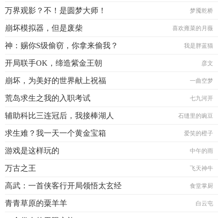
万界观影？不！是圆梦大师！
梦魇乾桥
崩坏模拟器，但是废柴
喜欢雍菜的月薇
神：赐你S级偷窃，你拿来偷我？
我是胖蓝猫
开局联手OK，缔造紫金王朝
彦文
崩坏，为美好的世界献上祝福
一曲空梦
荒岛求生之我的入职考试
七九河开
辅助科比三连冠后，我接棒湖人
石缝里的豌豆
求生难？我一天一个黄金宝箱
爱笑的橙子
游戏是这样玩的
中午的雨
万古之王
飞天神牛
高武：一首侠客行开局领悟太玄经
食堂掌厨
青青草原的粟羊羊
白云屯