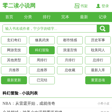
零二读小说网
书架
登录
首页
分类
排行
完本
最新
记录
玄幻奇幻
修真武侠
都市情感
历史军事
网游竞技
科幻冒险
浪漫言情
耽美同人
其他类型
周排行
月排行
总排行
月推荐
总推荐
总收藏
最新入库
最新更新
已完结
重置选项
科幻冒险 - 小说列表
NBA：从雷霆开始，成就传奇
小希小皮