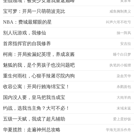
全战领域：被美少女逼我重返巅峰
黄泉隼
宝可梦：开局一只萌萌波克比
咸鱼腌制奥义
NBA：费城最耀眼的星
叫声六哥不吃亏
别人玩游戏，我修仙
抽一阵风
首席指挥官的自我修养
安吉拉
柯南：开局捡漏妃英理，养成哀酱
睡个白日梦
魅狐的我，是个男孩子也没问题吧
执笔的小狐狸
重生何雨柱，心狠手辣屠尽院内狗
染血芳华
收容公寓：开局行贿海绵宝宝！
杀戮面包
国内没人要，皇马把我当成宝
大炖羊肉
约战，选我当主角？大可不必！
末域未返
五级一天赋，我成了超凡辅助
爱上蛋炒饭
华夏揽胜：走遍神州总攻略
学海无涯乐作舟