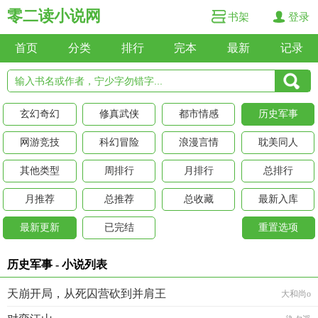
零二读小说网
书架
登录
首页
分类
排行
完本
最新
记录
玄幻奇幻
修真武侠
都市情感
历史军事
网游竞技
科幻冒险
浪漫言情
耽美同人
其他类型
周排行
月排行
总排行
月推荐
总推荐
总收藏
最新入库
最新更新
已完结
重置选项
历史军事 - 小说列表
天崩开局，从死囚营砍到并肩王
大和尚o