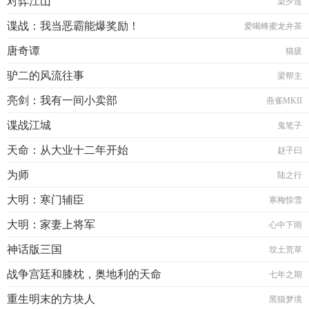
对弈江山
染夕遥
谍战：我当恶霸能爆奖励！
爱喝蜂蜜龙井茶
唐奇谭
猫疲
驴二的风流往事
梁帮主
亮剑：我有一间小卖部
燕雀MKII
谍战江城
鬼笔子
天命：从大业十二年开始
赵子曰
为师
陆之行
大明：寒门辅臣
寒梅惊雪
大明：家妻上将军
心中下雨
神话版三国
坟土荒草
战争宫廷和膝枕，奥地利的天命
七年之期
重生明末的方块人
黑猫梦境