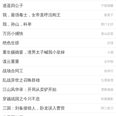
逍遥四公子
宁宸雨蝶
我，最强毒士，女帝直呼活阎王
星星子
我，孙山，科举
西门七仔
万历小捕快
老山赶棠
绝色生骄
沙漠
重生赐婚宴，渣男太子喊我小皇婶
小扇
谍云重重
尘中陌
战场合同工
勿亦行
乱战异世之召唤群雄
九霄落雪
江山风华录：开局从卖驴开始
雪夜孤狼
穿越战国之今川不息
扶摇微影
三国：刘备接错人，卧龙误入曹营
阿三剪刀